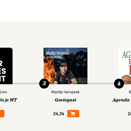
3
4
izen
Martijn Verspeek
R
in je MT
Goeiegast
Agenda V
24,34
2