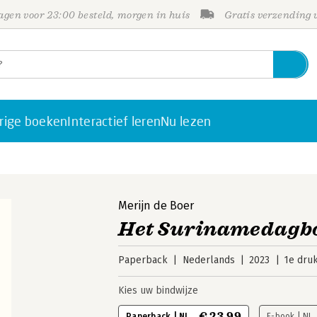
gen voor 23:00 besteld, morgen in huis
Gratis verzending
rige boeken
Interactief leren
Nu lezen
Merijn de Boer
Het Surinamedagb
Paperback
Nederlands
2023
1e dru
Kies uw bindwijze
€ 23,99
Paperback | NL
E-book | NL