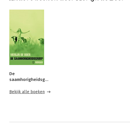
De
saamhorigheidsgroep
Bekijk alle boeken