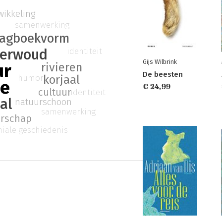
wikkeling
samenwerking
agboekvorm
erwoud
identiteit
Gijs Wilbrink
ur
rivieren
De beesten
humor
korjaal
me
€ 24,99
cultuur
identiteit
al
natuurschoon
samenwerking
erschap
niale geschiedenis