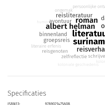
persoonlijke ont
ongemak
reisliteratuur
d
roman
avontuur
humor
albert helman
o
literatu
binnenland
surina
groepsreis
literaire erfenis
reisverha
reisgenoten
schrijv
zelfreflectie
kolo
koloniale geschiedenis
Specificaties
ISBN13:
9789021475608