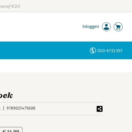
 vanaf €20
Inloggen
010-4731397
Personen
Trefwoorden
oek
k
9789021475608
€ 14,99