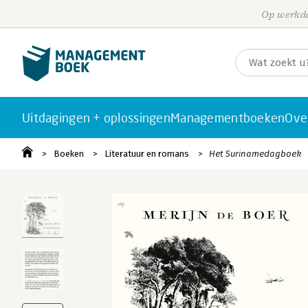
Op werkda
Uitdagingen + oplossingen
Managementboeken
Ove
Boeken
Literatuur en romans
Het Surinamedagboek