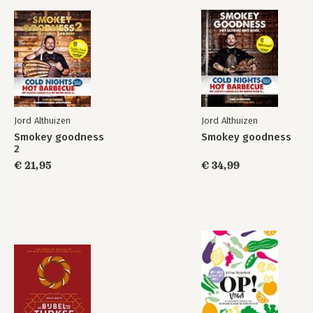
Register 222
Groot dankie aan 224
Jord Althuizen
Jord Althuizen
Smokey goodness
Smokey goodness
2
Smokey goodness
Smokey Goodness
2
Winter BBQ
€ 21,95
€ 34,99
Bekijk alle boeken