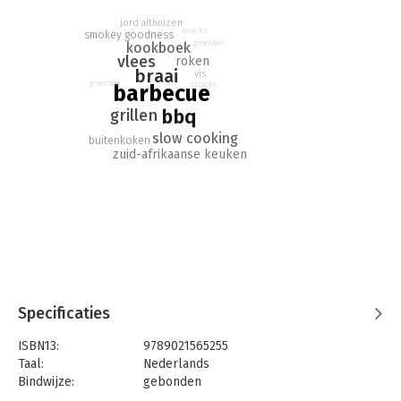
Kookboek van het Jaar 2016 én Kookboek van het Jaar 2017.
jord althuizen
snacks
smokey goodness
groenten
kookboek
vlees
roken
braai
vis
groenten
snacks
barbecue
bbq
grillen
slow cooking
buitenkoken
zuid-afrikaanse keuken
Specificaties
ISBN13:
9789021565255
Taal:
Nederlands
Bindwijze:
gebonden
Aantal pagina's:
224