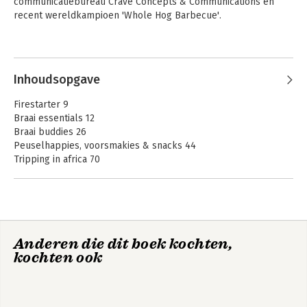
communicatiebureau Crave Concepts & Communications en 
recent wereldkampioen 'Whole Hog Barbecue'.
Andere boeken door Jord Althuizen
Inhoudsopgave
Firestarter 9
Braai essentials 12
Braai buddies 26
Peuselhappies, voorsmakies & snacks 44
Tripping in africa 70
Nou gaan ons braai 84
Die vlees 100
Smokey adventures 118
Die vis 130
Karoo cooking adventures 146
Smokey goodness
Smokey Goodness
Anderen die dit boek kochten,
Fiery veggies 170
- Asian BBQ Flames
& Flavours
kochten ook
Bigger, better bbq 182
Soetigheid 208
My favorite dealers & brands 220