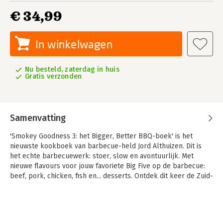
€ 34,99
In winkelwagen
Nu besteld, zaterdag in huis
Gratis verzonden
Samenvatting
'Smokey Goodness 3: het Bigger, Better BBQ-boek' is het
nieuwste kookboek van barbecue-held Jord Althuizen. Dit is
het echte barbecuewerk: stoer, slow en avontuurlijk. Met
nieuwe flavours voor jouw favoriete Big Five op de barbecue:
beef, pork, chicken, fish en... desserts. Ontdek dit keer de Zuid-
Afrikaanse braai. Voor alle achtertuin avonturiers. Burning hot!
Jord Althuizen is de man achter Smokey Goodness, het BBQ-
bedrijf dat Nederland verovert. Zijn boeken Smokey Goodness
en Smokey Goodness 2 zijn absolute bestellers en winnaar van