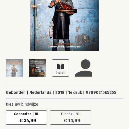
Gebonden
Nederlands
2018
1e druk
9789021565255
Kies uw bindwijze
Gebonden | NL
E-book | NL
€ 34,99
€ 15,99