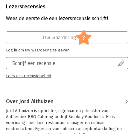
Uitgever:
Kosmos Uitgevers
Lezersrecensies
Druk:
1
Verschijningsdatum:
10-4-2018
Wees de eerste die een lezersrecensie schrijft!
Hoofdrubriek:
Koken en eten
?
Uw waardering
Log in om uw waardering te geven
Schrijf een recensie
Lees ons recensiebeleid
Over Jord Althuizen
Jord Althuizen is oprichter, eigenaar en pitmaster van 
Authentiek BBQ Catering bedrijf Smokey Goodness. Hij is 
voormalig chef-kok, restaurant manager en culinair 
eindredacteur. Eigenaar van culinair conceptontwikkeling en 