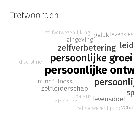
Trefwoorden
zelfverwezenlijking
levensle
geluk
zingeving
lei
zelfverbetering
persoonlijke groei
discipline
persoonlijke ontw
persoonli
mindfulness
zelfleiderschap
sp
balans
levensdoel
discipline
vera
zelfverwezenlijking