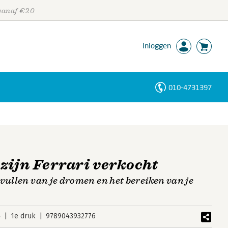
 vanaf €20
Inloggen
010-4731397
Personen
Trefwoorden
zijn Ferrari verkocht
vullen van je dromen en het bereiken van je
4
1e druk
9789043932776