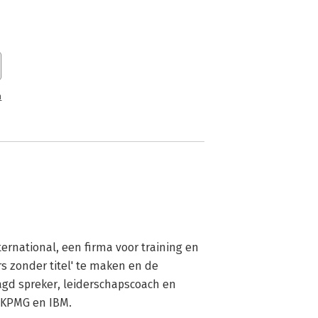
n
rnational, een firma voor training en 
s zonder titel' te maken en de 
agd spreker, leiderschapscoach en 
, KPMG en IBM.