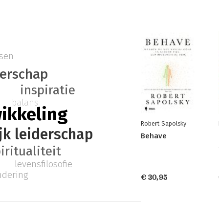
ssen
derschap
inspiratie
balans
ikkeling
Robert Sapolsky
jk leiderschap
Behave
iritualiteit
levensfilosofie
ndering
€ 30,95