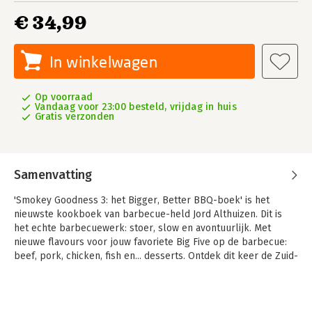
€ 34,99
In winkelwagen
Op voorraad
Vandaag voor 23:00 besteld, vrijdag in huis
Gratis verzonden
Samenvatting
'Smokey Goodness 3: het Bigger, Better BBQ-boek' is het
nieuwste kookboek van barbecue-held Jord Althuizen. Dit is
het echte barbecuewerk: stoer, slow en avontuurlijk. Met
nieuwe flavours voor jouw favoriete Big Five op de barbecue:
beef, pork, chicken, fish en... desserts. Ontdek dit keer de Zuid-
Afrikaanse braai. Voor alle achtertuin avonturiers. Burning hot!
Jord Althuizen is de man achter Smokey Goodness, het BBQ-
bedrijf dat Nederland verovert. Zijn boeken Smokey Goodness