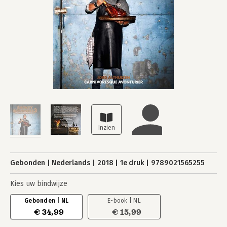
Gebonden
Nederlands
2018
1e druk
9789021565255
Kies uw bindwijze
Gebonden | NL
E-book | NL
€ 34,99
€ 15,99