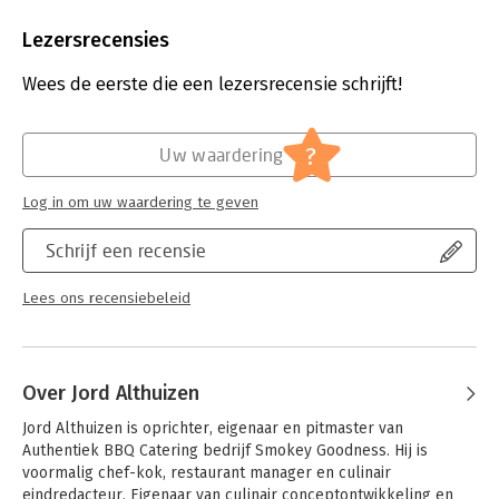
Aantal pagina's:
224
Uitgever:
Kosmos Uitgevers
Lezersrecensies
Druk:
1
Verschijningsdatum:
10-4-2018
Wees de eerste die een lezersrecensie schrijft!
Hoofdrubriek:
Koken en eten
?
Uw waardering
Log in om uw waardering te geven
Schrijf een recensie
Lees ons recensiebeleid
Over Jord Althuizen
Jord Althuizen is oprichter, eigenaar en pitmaster van 
Authentiek BBQ Catering bedrijf Smokey Goodness. Hij is 
voormalig chef-kok, restaurant manager en culinair 
eindredacteur. Eigenaar van culinair conceptontwikkeling en 