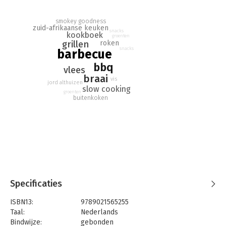
en Smokey Goodness 2 zijn absolute bestellers en winnaar van
Kookboek van het Jaar 2016 én Kookboek van het Jaar 2017.
smokey goodness
zuid-afrikaanse keuken
snacks
kookboek
groenten
roken
grillen
snacks
barbecue
bbq
vlees
braai
vis
jord althuizen
slow cooking
groenten
buitenkoken
Specificaties
ISBN13:
9789021565255
Taal:
Nederlands
Bindwijze:
gebonden