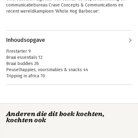
communicatiebureau Crave Concepts & Communications en 
recent wereldkampioen 'Whole Hog Barbecue'.
Andere boeken door Jord Althuizen
Inhoudsopgave
Firestarter 9
Braai essentials 12
Braai buddies 26
Peuselhappies, voorsmakies & snacks 44
Tripping in africa 70
Nou gaan ons braai 84
Die vlees 100
Smokey adventures 118
Die vis 130
Karoo cooking adventures 146
Smokey goodness
Smokey Goodness
Anderen die dit boek kochten,
Fiery veggies 170
- Asian BBQ Flames
& Flavours
kochten ook
Bigger, better bbq 182
Soetigheid 208
My favorite dealers & brands 220