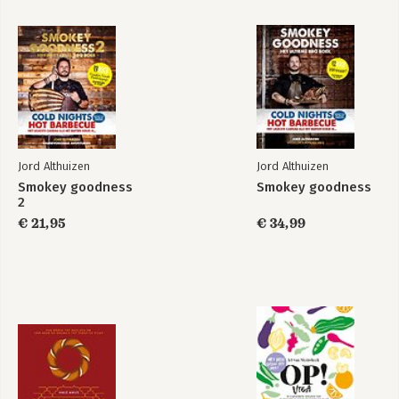
Register 222
Groot dankie aan 224
Jord Althuizen
Jord Althuizen
Smokey goodness
Smokey goodness
2
Smokey goodness
Smokey Goodness
2
Winter BBQ
€ 21,95
€ 34,99
Bekijk alle boeken