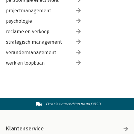
persoonlijke effectiviteit
projectmanagement
psychologie
reclame en verkoop
strategisch management
verandermanagement
werk en loopbaan
Gratis verzending vanaf €20
Klantenservice