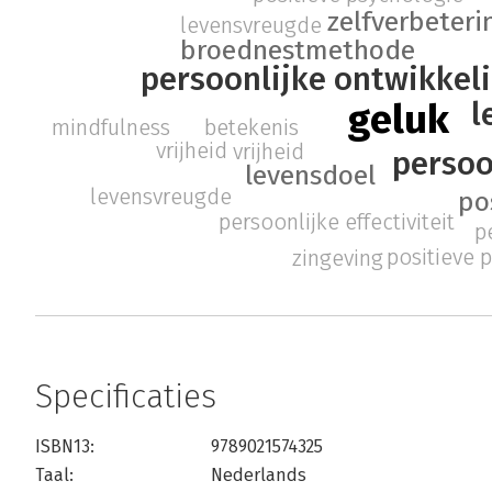
zelfverbeteri
levensvreugde
broednestmethode
persoonlijke ontwikkel
l
geluk
mindfulness
betekenis
vrijheid
vrijheid
persoo
levensdoel
levensvreugde
po
persoonlijke effectiviteit
p
positieve 
zingeving
Specificaties
ISBN13:
9789021574325
Taal:
Nederlands