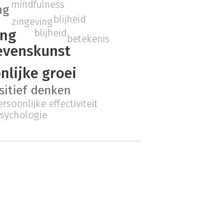
mindfulness
ng
blijheid
zingeving
ing
blijheid
betekenis
evenskunst
nlijke groei
sitief denken
ersoonlijke effectiviteit
psychologie