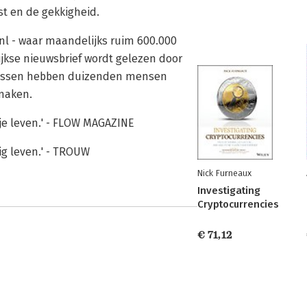
ast en de gekkigheid.
.nl - waar maandelijks ruim 600.000
jkse nieuwsbrief wordt gelezen door
sussen hebben duizenden mensen
 maken.
 je leven.' - FLOW MAGAZINE
ig leven.' - TROUW
Nick Furneaux
Investigating
Cryptocurrencies
€ 71,12