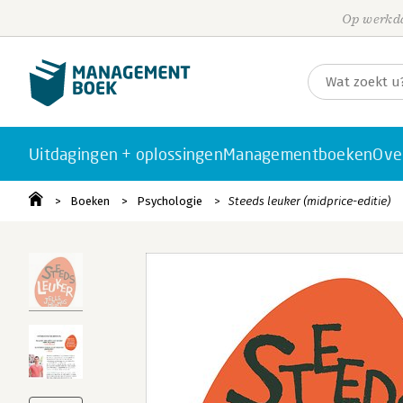
Op werkda
Uitdagingen + oplossingen
Managementboeken
Ove
Boeken
Psychologie
Steeds leuker (midprice-editie)