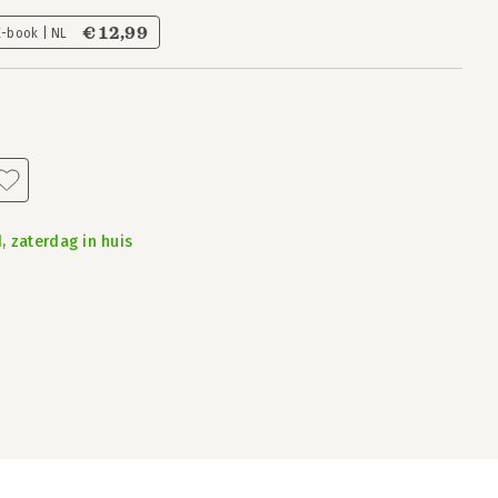
€ 12,99
E-book | NL
, zaterdag in huis