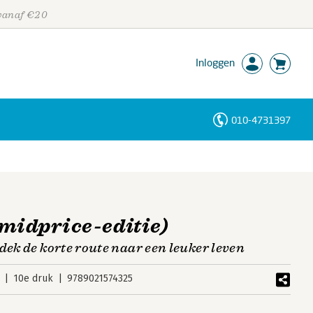
 vanaf €20
Inloggen
010-4731397
Personen
Trefwoorden
(midprice-editie)
dek de korte route naar een leuker leven
10e druk
9789021574325