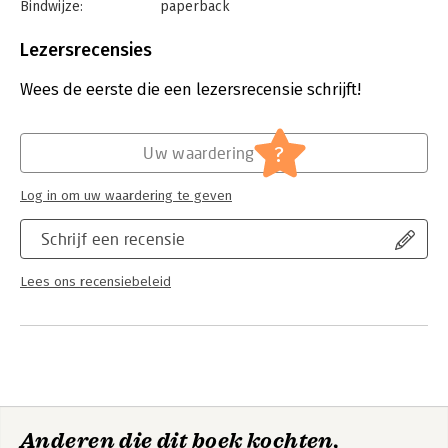
Bindwijze:
paperback
Aantal pagina's:
256
Uitgever:
VBK Media
Lezersrecensies
Druk:
26
Verschijningsdatum:
22-9-2020
Wees de eerste die een lezersrecensie schrijft!
Hoofdrubriek:
Gezondheid
?
Uw waardering
Log in om uw waardering te geven
Schrijf een recensie
Lees ons recensiebeleid
Anderen die dit boek kochten,