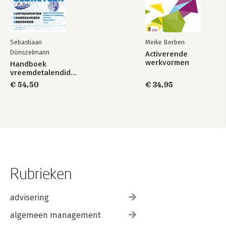
Sebastiaan
Meike Berben
Dönszelmann
Activerende
werkvormen
Handboek
vreemdetalendidactiek
€ 54,50
€ 34,95
Rubrieken
advisering
algemeen management