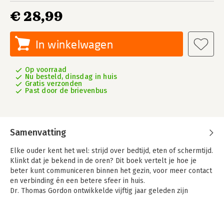
€ 28,99
In winkelwagen
Op voorraad
Nu besteld, dinsdag in huis
Gratis verzonden
Past door de brievenbus
Samenvatting
Elke ouder kent het wel: strijd over bedtijd, eten of schermtijd.
Klinkt dat je bekend in de oren? Dit boek vertelt je hoe je
beter kunt communiceren binnen het gezin, voor meer contact
en verbinding én een betere sfeer in huis.
Dr. Thomas Gordon ontwikkelde vijftig jaar geleden zijn
wereldberoemde, revolutionaire methode voor communicatie
binnen het gezin, waardoor conflicten op een harmonieuze
manier opgelost kunnen worden. Hij schreef er 9 boeken over,