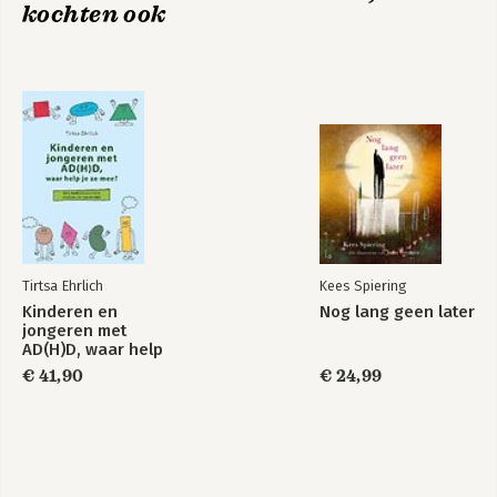
kochten ook
Tirtsa Ehrlich
Kees Spiering
Kinderen en
Nog lang geen later
jongeren met
AD(H)D, waar help
je ze mee?
€ 41,90
€ 24,99