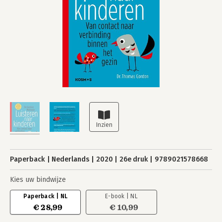
Paperback
Nederlands
2020
26e druk
9789021578668
Kies uw bindwijze
Paperback | NL
E-book | NL
€ 28,99
€ 10,99