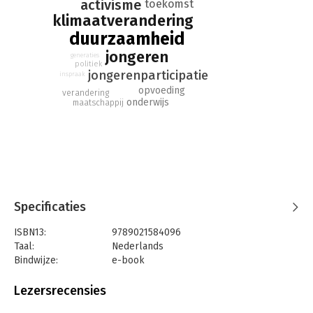
activisme
toekomst
voorlopers op het gebied van duurzaamheid.
klimaatverandering
duurzaamheid
jongeren
generaties
politiek
jongerenparticipatie
inspraak
opvoeding
verandering
onderwijs
maatschappij
Specificaties
ISBN13:
9789021584096
Taal:
Nederlands
Bindwijze:
e-book
Beveiliging:
watermerk
Bestandsformaat:
epub
Lezersrecensies
Aantal pagina's:
210