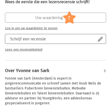
Uitgever:
Kosmos Uitgevers
Wees de eerste die een lezersrecensie schrijft!
Verschijningsdatum:
28-9-2021
Hoofdrubriek:
Gezondheid
?
Uw waardering
Log in om uw waardering te geven
Schrijf een recensie
Lees ons recensiebeleid
Over Yvonne van Sark
Yvonne van Sark (Amsterdam) is expert in 
jongerencommunicatie en schreef samen met Huub Nelis de 
bestsellers Puberbrein binnenstebuiten, Motivatie 
binnenstebuiten en Talent binnenstebuiten. Daarnaast is zij 
adviseur en partner bij YoungWorks, een adviesbureau 
gespecialiseerd in jongeren.