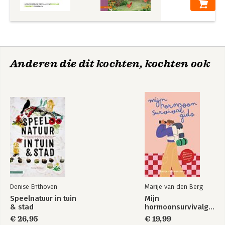
9 Onderwijs. Van emancipatie naar transitie
10 En nu gaan wij ons ermee bemoeien! Structurele inspraak
van jongeren
Nawoord. Dit is alles wat we hebben
Bedankt!
Anderen die dit kochten, kochten ook
Bronnen
Overzicht interviews
Noten
Register
Over de auteur
Denise Enthoven
Marije van den Berg
Speelnatuur in tuin
Mijn
& stad
hormoonsurvivalgids
€ 26,95
€ 19,99