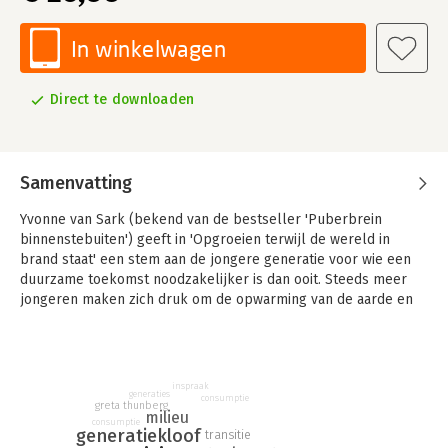
In winkelwagen
Direct te downloaden
Samenvatting
Yvonne van Sark (bekend van de bestseller 'Puberbrein
binnenstebuiten') geeft in 'Opgroeien terwijl de wereld in
brand staat' een stem aan de jongere generatie voor wie een
duurzame toekomst noodzakelijker is dan ooit. Steeds meer
jongeren maken zich druk om de opwarming van de aarde en
de toestand van de natuur. Hoe kunnen ouders met hun kind
het gesprek aangaan als het ineens vegetariër wordt? Hoe
kunnen docenten leerlingen ondersteunen die meer aandacht
willen voor duurzaamheid? In dit boek staan inzichten,
inspraak
generaties
voorbeelden en handvatten voor ouders, docenten en
consumptie
greta thunberg
milieu
professionals over hoe met jongeren het gesprek aan te gaan,
consumptie
generatiekloof
transitie
hoe van en mét ze te leren. Met portretten van jonge