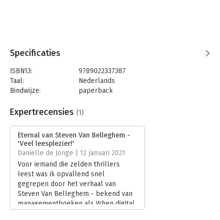
Specificaties
ISBN13:
9789022337387
Taal:
Nederlands
Bindwijze:
paperback
Aantal pagina's:
320
Uitgever:
Manteau
Expertrecensies
(1)
Druk:
1
Verschijningsdatum:
5-11-2020
Eternal van Steven Van Belleghem -
'Veel leesplezier!'
Hoofdrubriek:
Internet en social media
Daniëlle de Jonge | 12 januari 2021
Voor iemand die zelden thrillers
leest was ik opvallend snel
gegrepen door het verhaal van
Steven Van Belleghem - bekend van
managementboeken als When digital
becomes human - in Eternal. Bij