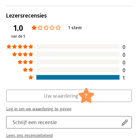
hoofdstuk 2 om precies te zijn.
Lees verder
Lezersrecensies
1.0
1 stem
van de 5
0
0
0
0
1
?
Uw waardering
Log in om uw waardering te geven
Schrijf een recensie
Lees ons recensiebeleid