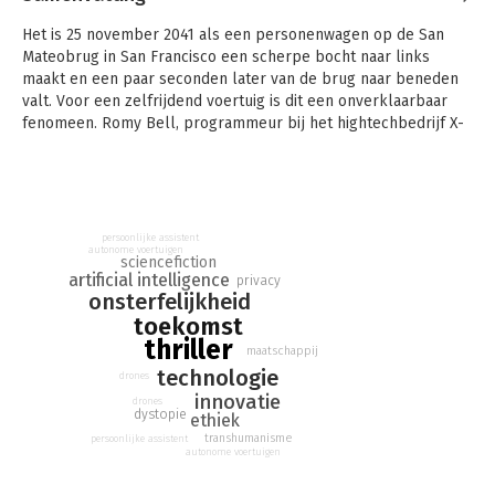
Het is 25 november 2041 als een personenwagen op de San
Mateobrug in San Francisco een scherpe bocht naar links
maakt en een paar seconden later van de brug naar beneden
valt. Voor een zelfrijdend voertuig is dit een onverklaarbaar
fenomeen. Romy Bell, programmeur bij het hightechbedrijf X-
Com, is meteen verontrust.
En dan is er nog die vreemde geluidsopname, een tweede
wagen die crasht en de mensen van de security die Romy
achterna blijken te zitten. In een paar uur tijd verandert de dag
persoonlijke assistent
die het hoogtepunt van haar carrière had moeten worden – de
autonome voertuigen
sciencefiction
lancering van de spectaculaire nieuwe technologie Eternal – in
artificial intelligence
privacy
een absolute nachtmerrie.
onsterfelijkheid
toekomst
thriller
maatschappij
technologie
drones
innovatie
drones
dystopie
ethiek
transhumanisme
persoonlijke assistent
autonome voertuigen