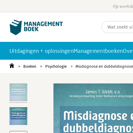
Op werkda
Uitdagingen + oplossingen
Managementboeken
Ove
Boeken
Psychologie
Misdiagnose en dubbeldiagnose