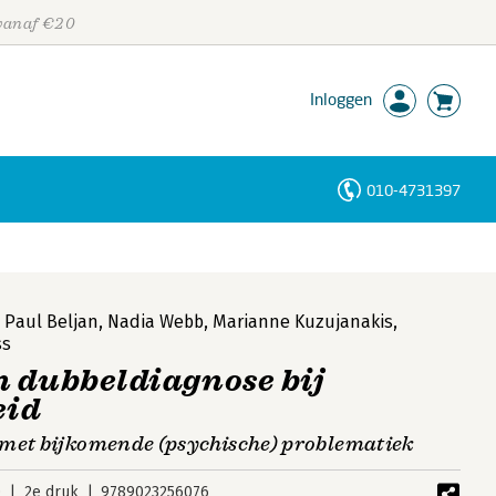
 vanaf €20
Inloggen
010-4731397
Personen
Trefwoorden
,
Paul Beljan
,
Nadia Webb
,
Marianne Kuzujanakis
,
ss
n dubbeldiagnose bij
eid
 met bijkomende (psychische) problematiek
0
2e druk
9789023256076