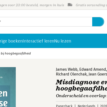
gen voor 23:00 besteld, morgen in huis
Gratis verzending
rige boeken
Interactief leren
Nu lezen
 bij hoogbegaafdheid
James Webb
,
Edward Amend
Richard Olenchak
,
Jean Goer
Misdiagnose e
hoogbegaafdh
Onderscheid en overlap
Paperback
Nederlands
202