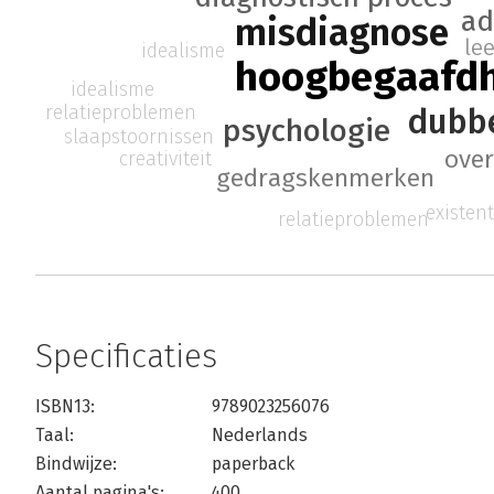
a
misdiagnose
le
idealisme
hoogbegaafd
idealisme
relatieproblemen
dubb
psychologie
slaapstoornissen
over
creativiteit
gedragskenmerken
existent
relatieproblemen
Specificaties
ISBN13:
9789023256076
Taal:
Nederlands
Bindwijze:
paperback
Aantal pagina's:
400