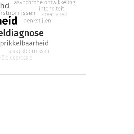
asynchrone ontwikkeling
dhd
intensiteit
erstoornissen
creativiteit
heid
denkstijlen
eldiagnose
prikkelbaarheid
slaapstoornissen
iële depressie