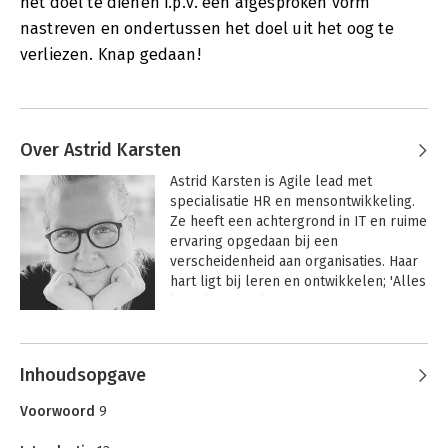
het doel te dienen i.p.v. een afgesproken vorm
nastreven en ondertussen het doel uit het oog te
verliezen. Knap gedaan!
Over Astrid Karsten
Astrid Karsten is Agile lead met 
specialisatie HR en mensontwikkeling. 
Ze heeft een achtergrond in IT en ruime 
ervaring opgedaan bij een 
verscheidenheid aan organisaties. Haar 
hart ligt bij leren en ontwikkelen; 'Alles 
kan als jij het laat gebeuren. Iedereen 
verdient het om het eigen talent te 
Andere boeken door Astrid Karsten
ontwikkelen en maximaal in te kunnen 
zetten.'

Inhoudsopgave
Ze is een veelgevraagd spreker en co-
auteur van het boek 'Agile 
Voorwoord
9
transformeren'.