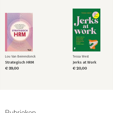
De wendbare ondernemingsraad 132
Het flexibele functiehuis 134
Eigen salarisbepaling 136
Performance management 138
Niet één maat voor iedereen 141
Dankwoord
143
Lou Van Beirendonck
Tessa West
Strategisch HRM
Jerks at Work
€ 39,00
€ 20,00
Rubrieken