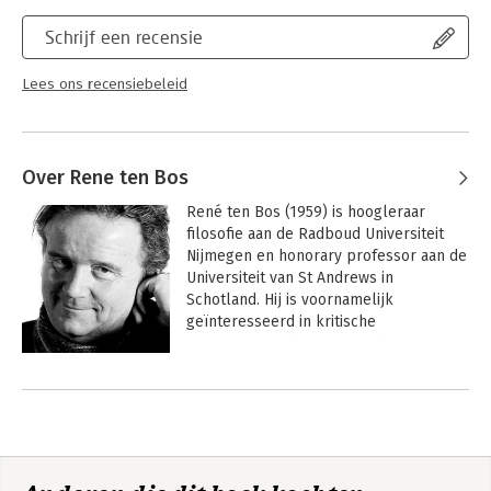
Schrijf een recensie
Lees ons recensiebeleid
Over Rene ten Bos
René ten Bos (1959) is hoogleraar 
filosofie aan de Radboud Universiteit 
Nijmegen en honorary professor aan de 
Universiteit van St Andrews in 
Schotland. Hij is voornamelijk 
geïnteresseerd in kritische 
management theorieën en heeft 
gepubliceerd over verschillende 
Andere boeken door Rene ten Bos
onderwerpen, zoals organisatie-ethiek, 
strategisch management en 
genderstudies. In de afgelopen jaren 
heeft René ten Bos lezingen en 
cursussen gegeven voor verschillende 