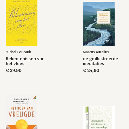
Perspectieven op
Bedrijfsethiek
leiderschap
Bekijk alle boeken
Michel Foucault
Marcus Aurelius
Bekentenissen van
de geïllustreerde
het vlees
meditaties
€ 39,90
€ 24,90