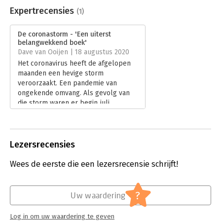
Uitgever:
Boom
Expertrecensies
(1)
Druk:
1
Verschijningsdatum:
25-6-2020
De coronastorm - 'Een uiterst
belangwekkend boek'
Hoofdrubriek:
Filosofie
Dave van Ooijen | 18 augustus 2020
Het coronavirus heeft de afgelopen
maanden een hevige storm
veroorzaakt. Een pandemie van
ongekende omvang. Als gevolg van
die storm waren er begin juli
wereldwijd al meer dan tien miljoen
besmettingen en honderdduizenden
doden.
Lees verder
Lezersrecensies
Wees de eerste die een lezersrecensie schrijft!
?
Uw waardering
Log in om uw waardering te geven