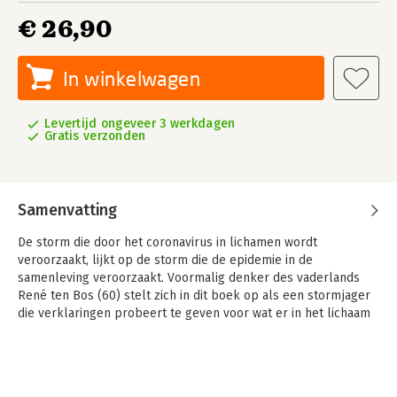
€ 26,90
In winkelwagen
Levertijd ongeveer 3 werkdagen
Gratis verzonden
Samenvatting
De storm die door het coronavirus in lichamen wordt
veroorzaakt, lijkt op de storm die de epidemie in de
samenleving veroorzaakt. Voormalig denker des vaderlands
René ten Bos (60) stelt zich in dit boek op als een stormjager
die verklaringen probeert te geven voor wat er in het lichaam
van COVID-patiënten en in de samenleving als geheel gebeurt.
De stormen worden tot bedaren gebracht door de vele
aspecten van de crisis onder te brengen in de alfabetische
structuur van een filosofisch woordenboek. Dat biedt rust en