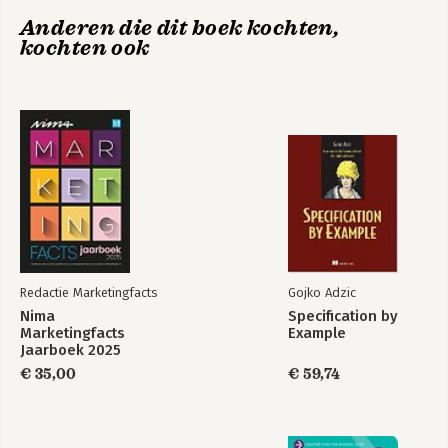
1.4 Verbeter je AI-verkenning aan de hand van een checklist 84
Anderen die dit boek kochten,
AI in de praktijk
kochten ook
Stap 2 Maak een plan voor de toepassing van AI 87
2.1 Verken hoe AI in praktijksituaties wordt toegepast 88
2.2 Onderzoek invoeringsaspecten van bestaande AI-
toepassingen 95
Bekijk alle boeken
2.3 Schrijf een eerste versie van een AI-toepassingsplan voor
je eigen organisatie 109
2.4 Verbeter je AI-toepassingsplan aan de hand van een
checklist 115
Stap 3 Maak een integraal organisatieplan voor AI 123
3.1 Verken hoe AI een plek moet krijgen in jouw organisatie 124
3.2 Onderzoek haalbare en impactvolle toepassingen van AI
133
Redactie Marketingfacts
Gojko Adzic
3.3 Werk de user stories in je organisatiebreed AI-portfolio uit
Nima
Specification by
139
Marketingfacts
Example
3.4 Verbeter je organisatiebreed AI-portfolio aan de hand van
Jaarboek 2025
een checklist en communiceer dit 144
€ 35,00
€ 59,74
Epiloog 153
Dankwoord 159
Woordenlijst van veelvoorkomende AI-begrippen 163