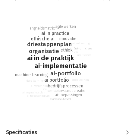
overlaten. Organisaties en hun leiders moeten nadenken over
hoe AI kan helpen hun bedrijfsprocessen te verbeteren.
'AI in de praktijk' legt uit hoe je in drie praktijkgerichte
stappen zélf een plan maakt voor AI in je organisatie. In de
agile werken
engheidsmatrix
eerste stap verken je de ethische aspecten van AI, de kansen
ai in practice
en risico’s. Vervolgens werk je een concreet toepassingsplan
ethische ai
innovatie
uit. In de laatste stap bepaal je de prioriteiten en zorg je dat
driestappenplan
ai verkenning
de AI-plannen ingebed worden in bestaande systemen van de
fast-principes
organisatie
ethiek
icai
organisatie.
user stories
ai in de praktijk
ai-implementatie
Dit boek gaat niet over moeilijke algoritmen en complexe
programmering. Het is bedoeld voor iedereen die zich wil
ai-portfolio
machine learning
voorbereiden op de komst van AI: van managers tot data-
ai portfolio
deep learning
deep learning
analisten en van businessconsultants tot projectleiders. De
bedrijfsprocessen
ai verkenning
voorbeelden bij onder andere banken, de politie en
icai
waardecreatie
user stories
ai toepassingsplan
supermarkten maken duidelijk hoe je AI optimaal gebruikt in je
ai-toepassingen
ai toepassingsplan
evidence-based
eigen organisatie.
"Als geen ander weet Hennie wat het is om de vertaalslag te
maken van uitdaging naar innovatie, en van daar naar
realistische toepassingen die waarde genereren." - Maarten de
Rijke, universiteitshoogleraar AI en Information Retrieval,
Specificaties