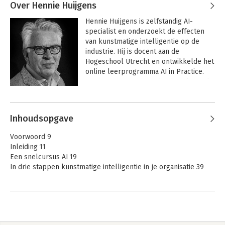
Over Hennie Huijgens
Hennie Huijgens is zelfstandig AI-
specialist en onderzoekt de effecten 
van kunstmatige intelligentie op de 
industrie. Hij is docent aan de 
Hogeschool Utrecht en ontwikkelde het 
online leerprogramma AI in Practice. 
Eerder schreef hij het boek Agile werkt.
Andere boeken door Hennie
Huijgens
Inhoudsopgave
Voorwoord 9
Inleiding 11
Een snelcursus AI 19
In drie stappen kunstmatige intelligentie in je organisatie 39
Stap 1 Beschrijf de implicaties van AI in een AI-verkenning 45
1.1 Verken de kansen en uitdagingen van AI 47
1.2 Onderzoek implicaties van bestaande AI-toepassingen 53
1.3 Schrijf een AI-verkenning 72