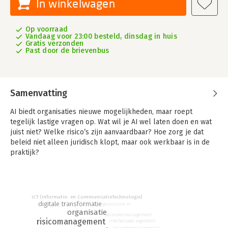
In winkelwagen
Op voorraad
Vandaag voor 23:00 besteld, dinsdag in huis
Gratis verzonden
Past door de brievenbus
Samenvatting
AI biedt organisaties nieuwe mogelijkheden, maar roept
tegelijk lastige vragen op. Wat wil je AI wel laten doen en wat
juist niet? Welke risico’s zijn aanvaardbaar? Hoe zorg je dat
beleid niet alleen juridisch klopt, maar ook werkbaar is in de
praktijk?
In
AI met beleid
laat Charlotte Meindersma zien hoe je binnen
je organisatie verstandige keuzes maakt rond de inzet van AI.
Dit boek verbindt wetgeving, ethiek en dagelijkse praktijk. Je
ICT (Informatie- en CommunicatieTechnologie)
leest hoe je AI-beleid opstelt dat niet blijft steken in abstracte
digitale transformatie
generatieve AI
regels, maar medewerkers en klanten echt houvast geeft.
organisatie
verandermanagement
Daarbij gaat het niet alleen om naleving van de AI Act,
risicomanagement
intellectueel eigendom
verandermanagement