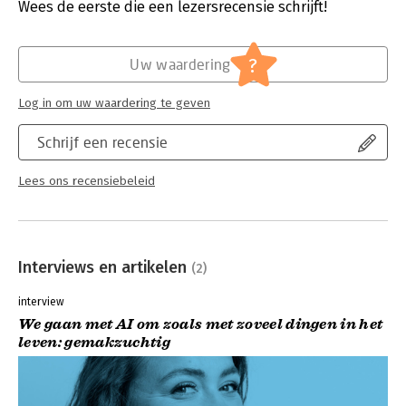
Verschijningsdatum:
25-6-2026
Wees de eerste die een lezersrecensie schrijft!
Hoofdrubriek:
Algemeen management
?
Uw waardering
Log in om uw waardering te geven
Schrijf een recensie
Lees ons recensiebeleid
Interviews en artikelen
(2)
interview
We gaan met AI om zoals met zoveel dingen in het
leven: gemakzuchtig