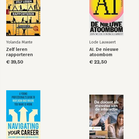
Het Bestsellerboek
Écht ondernemen
Yolanda Mante
Lode Lauwaert
Zelf leren
AI. De nieuwe
rapporteren
atoombom
€ 39,50
€ 22,50
#contentrecht
#contentrecht
Bekijk alle boeken