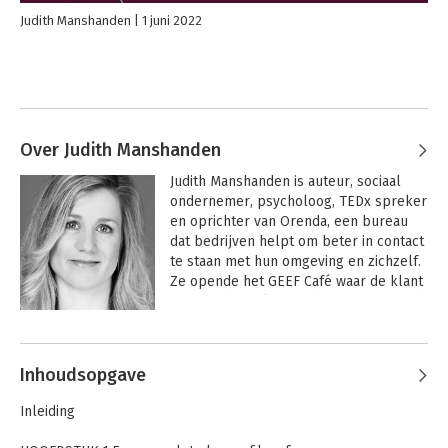
Judith Manshanden
1 juni 2022
Over Judith Manshanden
Judith Manshanden is auteur, sociaal 
ondernemer, psycholoog, TEDx spreker 
en oprichter van Orenda, een bureau 
dat bedrijven helpt om beter in contact 
te staan met hun omgeving en zichzelf. 
Ze opende het GEEF Café waar de klant 
de prijs bepaalt en schreef in 2016 Tijd 
voor nieuwe zaken. Daarin breekt Judith 
Andere boeken door Judith
een lans voor een socialere manier van 
Manshanden
ondernemen en organiseren.
Inhoudsopgave
Inleiding