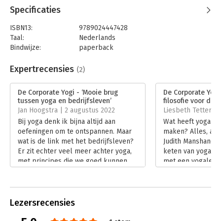
Specificaties
ISBN13:
9789024447428
Taal:
Nederlands
Bindwijze:
paperback
Aantal pagina's:
192
Uitgever:
Boom
Expertrecensies
(2)
Druk:
1
Verschijningsdatum:
13-6-2022
De Corporate Yogi - ‘Mooie brug
De Corporate Yog
tussen yoga en bedrijfsleven’
filosofie voor de 
Hoofdrubriek:
Persoonlijke effectiviteit
Jan Hoogstra | 2 augustus 2022
Liesbeth Tettero |
Bij yoga denk ik bijna altijd aan
Wat heeft yoga me
oefeningen om te ontspannen. Maar
maken? Alles, al
wat is de link met het bedrijfsleven?
Judith Manshanden
Er zit echter veel meer achter yoga,
keten van yogasch
met principes die we goed kunnen
met een yogales t
gebruiken in ons dagelijkse
hoewel daar natuu
(werkzame) leven. Judith Manshanden
niets mis mee is. 
legt in haar boek ‘De Corporate Yogi’
Yogi’ gaat dieper.
10 principes uit voor een goede
Lees verder
Lezersrecensies
mentale balans in je werk.
Lees verder