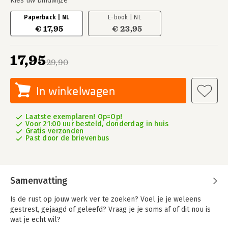
Kies uw bindwijze
Paperback | NL
E-book | NL
€ 17,95
€ 23,95
17,95
29,90
In winkelwagen
Laatste exemplaren! Op=Op!
Voor 21:00 uur besteld, donderdag in huis
Gratis verzonden
Past door de brievenbus
Samenvatting
Is de rust op jouw werk ver te zoeken? Voel je je weleens
gestrest, gejaagd of geleefd? Vraag je je soms af of dit nou is
wat je echt wil?