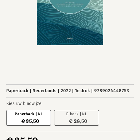
Paperback
Nederlands
2022
1e druk
9789024448753
Kies uw bindwijze
Paperback | NL
E-book | NL
€ 35,50
€ 28,50