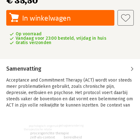
€ 35,50
In winkelwagen
Op voorraad
Vandaag voor 23:00 besteld, vrijdag in huis
Gratis verzonden
Samenvatting
Acceptance and Commitment Therapy (ACT) wordt voor steeds
meer problema­tieken gebruikt, zoals chronische pijn,
depressie, eetbuien en psychose. Het protocol voert daarbij
steeds vaker de boventoon en dat vormt een belemmering om
ACT in zijn volle reikwijdte te kunnen inzetten. De context van
de cliënt moet centraal staan. Dit boek gaat daarom terug naar
de basis en stelt een procesgerichte benadering van ACT voor
waarbij het welzijn van zowel cliënt als therapeut het
gedragsverandering
psychologisch ongemak
uitgangspunt is.
therapeutische relatie
procesgerichte therapie
zelf-als-context
bereidheid