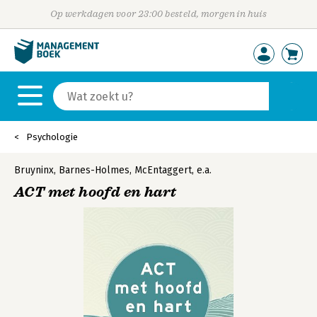
Op werkdagen voor 23:00 besteld, morgen in huis
Psychologie
Bruyninx
,
Barnes-Holmes
,
McEntaggert
,
e.a.
ACT met hoofd en hart