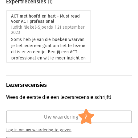
Uitgever:
Boom
Expertrecensies
(1)
Druk:
1
Verschijningsdatum:
15-9-2022
ACT met hoofd en hart - Must read
voor ACT professional
Hoofdrubriek:
Psychologie
Judith Niekel-Sjoerds | 21 september
2023
Soms heb je van die boeken waarvan
je het iedereen gunt om het te lezen:
dit is er zo eentje. Ben jij een ACT
professional en wil je meer inzicht en
tools krijgen om dit nog beter in te
gaan zetten, dan is ‘ACT met hoofd
en hart’ een ‘must-read’.
Lees verder
Lezersrecensies
Wees de eerste die een lezersrecensie schrijft!
?
Uw waardering
Log in om uw waardering te geven