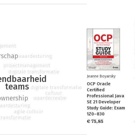
gement
rschap
waardesturing
projectmanagement
t
digitale transformatie
endbaarheid
Jeanne Boyarsky
OCP Oracle
teams
digitale transformatie
Certified
cultuur
Professional Java
ownership
waardecreatie
SE 21 Developer
aardesturing
Study Guide: Exam
e
agile cultuur
1Z0–830
 transformatie
€ 75,85