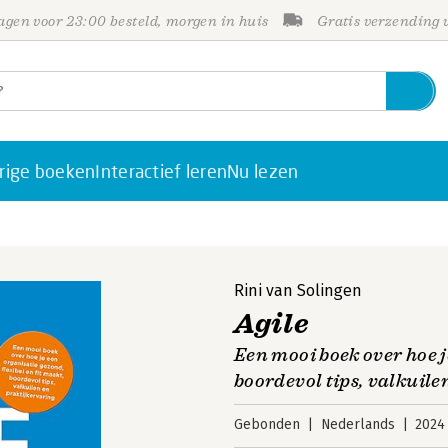
gen voor 23:00 besteld, morgen in huis
Gratis verzending
rige boeken
Interactief leren
Nu lezen
Rini van Solingen
Agile
Een mooi boek over hoe j
boordevol tips, valkuile
Gebonden
Nederlands
2024