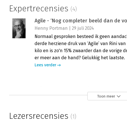
Expertrecensies
(4)
Agile - ‘Nog completer beeld dan de vor
Henny Portman | 29 juli 2024
Normaal gesproken besteed ik geen aandac
derde herziene druk van ‘Agile’ van Rini va
kilo en is zo'n 15% zwaarder dan de vorige dr
er meer aan de hand? Gelukkig het laatste.
Lees verder
Agile - 'Aanrader voor iedere manager
Thomas Cech | 13 februari 2019
Toon meer
Rini van Solingen heeft een prachtig boek ge
organisatie gezond, flexibel en fit maakt w
Lezersrecensies
(1)
besproken.
Lees verder