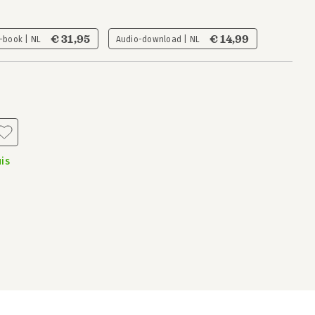
€ 31,95
€ 14,99
-book | NL
Audio-download | NL
is