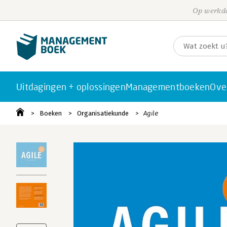
Op werkda
Uitdagingen + oplossingen
Managementboeken
Ove
Boeken
Organisatiekunde
Agile