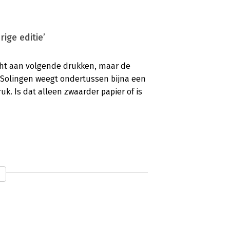
ige editie’
ht aan volgende drukken, maar de
n Solingen weegt ondertussen bijna een
uk. Is dat alleen zwaarder papier of is
'
maakt over Agile. In Agile - hoe je een
ordt het onderwerp in de breedte