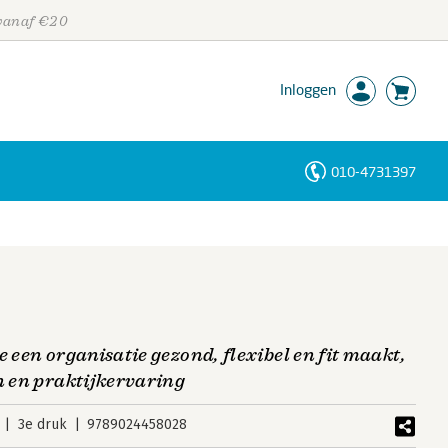
 vanaf €20
Inloggen
010-4731397
Personen
Trefwoorden
e een organisatie gezond, flexibel en fit maakt,
n en praktijkervaring
3e druk
9789024458028