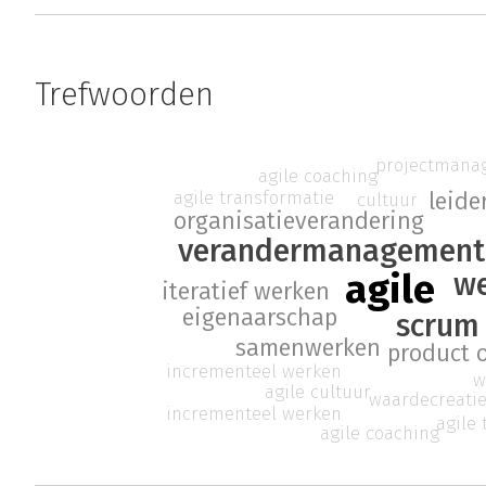
Trefwoorden
projectmana
agile coaching
agile transformatie
leide
cultuur
organisatieverandering
verandermanagemen
w
agile
iteratief werken
eigenaarschap
scrum
samenwerken
product 
incrementeel werken
w
agile cultuur
waardecreati
incrementeel werken
agile
agile coaching