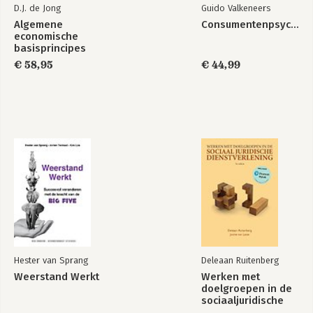
D.J. de Jong
Guido Valkeneers
Algemene
Consumentenpsychologie
economische
basisprincipes
€ 58,95
€ 44,99
Hester van Sprang
Deleaan Ruitenberg
Weerstand Werkt
Werken met
doelgroepen in de
sociaaljuridische
dienstverlening