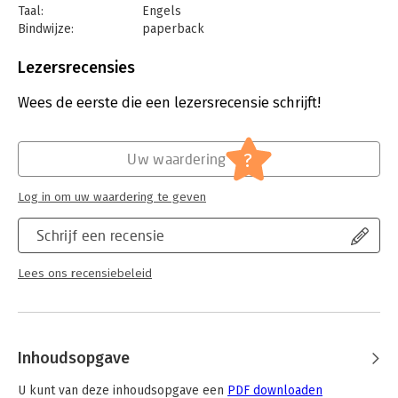
Taal:
Engels
Bindwijze:
paperback
Aantal pagina's:
204
Uitgever:
Boom
Lezersrecensies
Druk:
1
Verschijningsdatum:
16-12-2024
Wees de eerste die een lezersrecensie schrijft!
Hoofdrubriek:
Werk en loopbaan
?
Uw waardering
Log in om uw waardering te geven
Schrijf een recensie
Lees ons recensiebeleid
Inhoudsopgave
U kunt van deze inhoudsopgave een
PDF downloaden