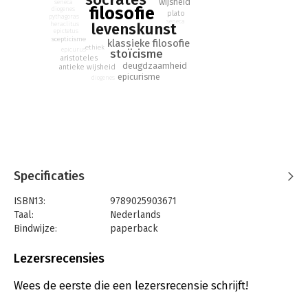
wijsheid
seneca
filosofie
diogenes
plato
pythagoras
seneca
levenskunst
heraclitus
epictetus
scepticisme
klassieke filosofie
ethiek
epicurus
stoïcisme
aristoteles
deugdzaamheid
antieke wijsheid
epicurisme
diogenes
Specificaties
ISBN13:
9789025903671
Taal:
Nederlands
Bindwijze:
paperback
Aantal pagina's:
312
Uitgever:
Ten Have
Lezersrecensies
Druk:
5
Verschijningsdatum:
8-11-2014
Wees de eerste die een lezersrecensie schrijft!