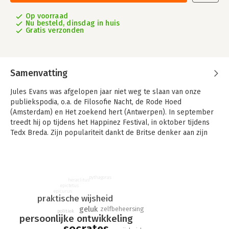
Op voorraad
Nu besteld, dinsdag in huis
Gratis verzonden
Samenvatting
Jules Evans was afgelopen jaar niet weg te slaan van onze
publiekspodia, o.a. de Filosofie Nacht, de Rode Hoed
(Amsterdam) en Het zoekend hert (Antwerpen). In september
treedt hij op tijdens het Happinez Festival, in oktober tijdens
Tedx Breda. Zijn populariteit dankt de Britse denker aan zijn
authenticiteit: op basis van zijn eigen geschiedenis laat hij zien
dat de filosofie van de oude Grieken en Romeinen nog
dezelfde levensveranderende kracht heeft als destijds.
pythagoras
heraclitus
epictetus
epicurus
praktische wijsheid
geluk
zelfbeheersing
politiek
persoonlijke ontwikkeling
socrates