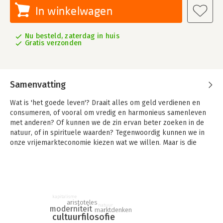
In winkelwagen
Nu besteld, zaterdag in huis
Gratis verzonden
Samenvatting
Wat is 'het goede leven'? Draait alles om geld verdienen en
consumeren, of vooral om vredig en harmonieus samenleven
met anderen? Of kunnen we de zin ervan beter zoeken in de
natuur, of in spirituele waarden? Tegenwoordig kunnen we in
onze vrijemarkteconomie kiezen wat we willen. Maar is die
vrijheid van keuze wel de enige soort vrijheid die telt? Zorgt de
vrije markt wel voor een goed leven, of staat ze dat goede
leven juist in de weg?
Deze vragen vormen het examenthema van vwo scholieren
kapitalisme
filosofie voor de komende drie jaar. Met dat doel hebben deze
aristoteles
natuur
moderniteit
drie filosofiedocenten aan de Vrije Universiteit een prachtig
marktdenken
cultuurfilosofie
overzicht geschreven van hoe over deze vragen in