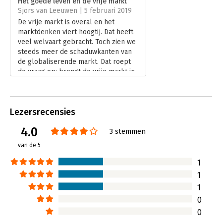
Het goede leven en de vrije markt
Sjors van Leeuwen | 5 februari 2019
Hoofdrubriek:
Economie
De vrije markt is overal en het
marktdenken viert hoogtij. Dat heeft
veel welvaart gebracht. Toch zien we
steeds meer de schaduwkanten van
de globaliserende markt. Dat roept
de vraag op: brengt de vrije markt in
haar huidige vorm het goede leven
dichterbij of staat ze dit juist in de
weg? Deze vraag staat centraal in het
Lezersrecensies
boek Het goede leven en de vrije
markt.
4.0
3 stemmen
Lees verder
van de 5
1
1
1
0
0