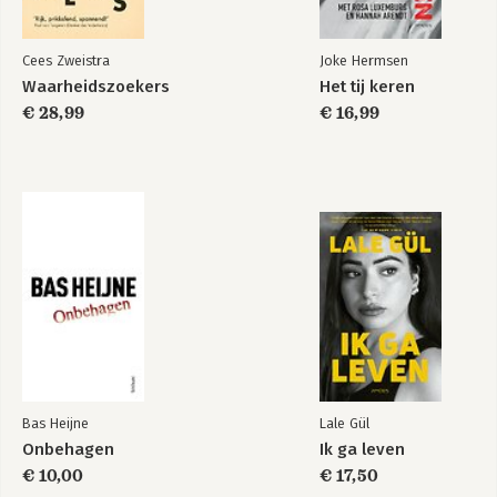
7. Mens in enkelvoud, mens in meervoud: relaties
8. De Januskop van instituties
9. Het belichaamde zelf en het goede leven
Cees Zweistra
Joke Hermsen
10. De kwetsbaarheid en overmacht van de natuur
Waarheidszoekers
Het tij keren
11. Op zoek naar een zinvol leven
€ 28,99
€ 16,99
Slot: Voorbij de moderniteit
Bijlage: Leesteksten
Register
Dankwoord
Over de auteurs
Bas Heijne
Lale Gül
Onbehagen
Ik ga leven
€ 10,00
€ 17,50