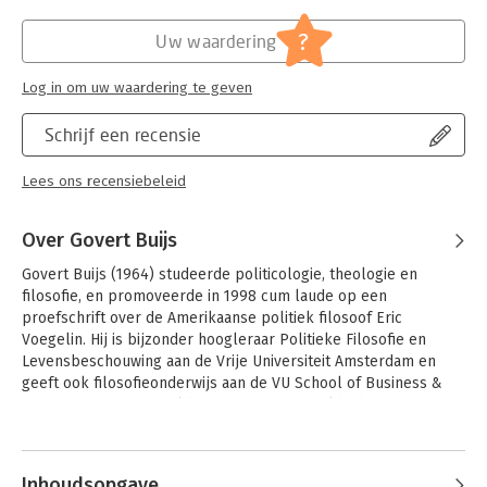
?
Uw waardering
Log in om uw waardering te geven
Schrijf een recensie
Lees ons recensiebeleid
Over Govert Buijs
Govert Buijs (1964) studeerde politicologie, theologie en 
filosofie, en promoveerde in 1998 cum laude op een 
proefschrift over de Amerikaanse politiek filosoof Eric 
Voegelin. Hij is bijzonder hoogleraar Politieke Filosofie en 
Levensbeschouwing aan de Vrije Universiteit Amsterdam en 
geeft ook filosofieonderwijs aan de VU School of Business & 
Economics. Momenteel bezet hij de F.J.D. Goldschmeding 
leerstoel Economie in Relatie tot Civil Society.
Andere boeken door Govert Buijs
Inhoudsopgave