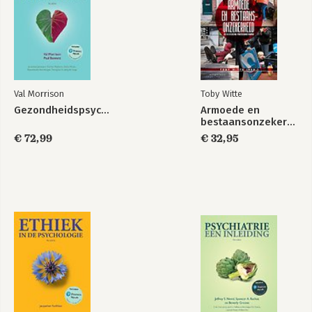
Val Morrison
Toby Witte
Gezondheidspsychologie
Armoede en
bestaansonzekerheid
€ 72,99
€ 32,95