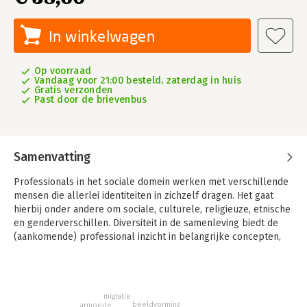
In winkelwagen
Op voorraad
Vandaag voor 21:00 besteld, zaterdag in huis
Gratis verzonden
Past door de brievenbus
Samenvatting
Professionals in het sociale domein werken met verschillende
mensen die allerlei identiteiten in zichzelf dragen. Het gaat
hierbij onder andere om sociale, culturele, religieuze, etnische
en genderverschillen. Diversiteit in de samenleving biedt de
(aankomende) professional inzicht in belangrijke concepten,
methoden en (sociologische) theorieën voor het succesvol
uitoefenen van de eigen professie in de 21ste eeuw in
Nederland en België.
migratie
In dit boek wordt er betekenis gegeven aan begrippen zoals
beeldvorming
armoede