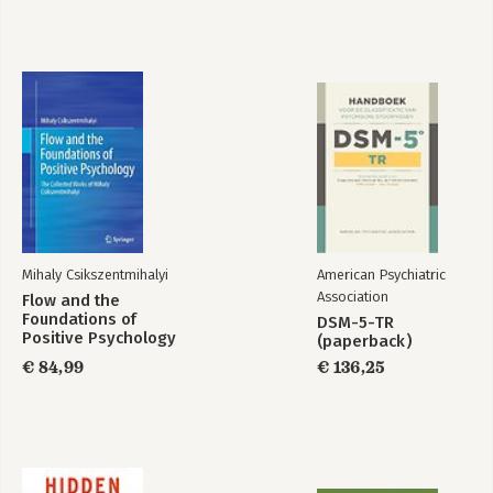
Flow
The Systems Model
of Creativity
Bekijk alle boeken
Mihaly Csikszentmihalyi
American Psychiatric
Association
Flow and the
Foundations of
DSM-5-TR
Positive Psychology
(paperback)
€ 84,99
€ 136,25