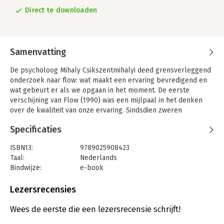
Direct te downloaden
Samenvatting
De psycholoog Mihaly Csikszentmihalyi deed grensverleggend
onderzoek naar flow: wat maakt een ervaring bevredigend en
wat gebeurt er als we opgaan in het moment. De eerste
verschijning van Flow (1990) was een mijlpaal in het denken
over de kwaliteit van onze ervaring. Sindsdien zweren
topsporters, muzikanten en professionals wereldwijd bij deze
Specificaties
methode. Door dit boek leren ze hun bewustzijn kennen,
ontdekken ze wat waar geluk inhoudt en verbeteren ze de
ISBN13:
9789025908423
kwaliteit van hun prestaties en leven.
Taal:
Nederlands
Bindwijze:
e-book
Beveiliging:
none
Bestandsformaat:
epub
Lezersrecensies
Uitgever:
VBK Media
Druk:
1
Wees de eerste die een lezersrecensie schrijft!
Verschijningsdatum:
14-7-2020