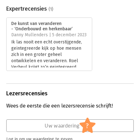
Beveiliging:
watermerk
Bestandsformaat:
epub
Expertrecensies
(1)
Aantal pagina's:
153
Uitgever:
Ten Have
De kunst van veranderen
Druk:
1
- ‘Onderbouwd en herkenbaar’
Verschijningsdatum:
19-10-2023
Danny Mullenders | 5 december 2023
Ik las nooit een echt overstijgende,
Hoofdrubriek:
Persoonlijke effectiviteit
,
Psychologie
geïntegreerde kijk op hoe mensen
zich in een groter geheel
ontwikkelen en veranderen. Roel
Verheul krijgt zo’n geïntegreerd
perspectief wél voor elkaar in ‘De
kunst van veranderen’. Met de deur in
huis: Wat een boek is dit zeg!
Lees verder
Lezersrecensies
Wees de eerste die een lezersrecensie schrijft!
?
Uw waardering
Log in om uw waardering te geven