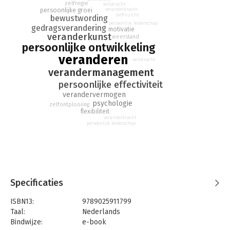
geschikt voor veranderingen bij individuen en in organisaties.
zelfregie
wilskracht
persoonlijke groei
veranderkracht
zelfinzicht
bewustwording
Over Homo Plasticus:
persoonlijk leiderschap
gedragsverandering
motivatie
Prettig evenwicht tussen toegankelijkheid en diepgang.
–
veranderkunst
weerstand
Managementboek
persoonlijke ontwikkeling
veranderen
wilskracht
verandermanagement
persoonlijke effectiviteit
verandervermogen
psychologie
zelfontplooiing
flexibiliteit
veranderkracht
persoonlijk leiderschap
Specificaties
ISBN13:
9789025911799
Taal:
Nederlands
Bindwijze:
e-book