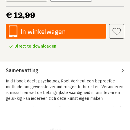
€ 12,99
In winkelwagen
Direct te downloaden
Samenvatting
In dit boek deelt psycholoog Roel Verheul een beproefde
methode om gewenste veranderingen te bereiken. Veranderen
is misschien wel de belangrijkste vaardigheid in ons leven en
gelukkig kan iedereen zich deze kunst eigen maken.
Het draait om drie dingen: willen, kunnen en doen. In zijn boek
werkt Verheul de drie elementen uit in zeven stappen. In elke
stap staan inspirerende lessen en oefeningen voor jezelf of
voor in teamverband. Daarmee is dit inspirerende boek
zelfinzicht