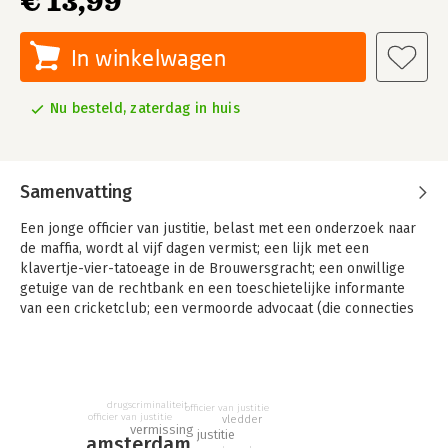
€ 13,99
In winkelwagen
Nu besteld, zaterdag in huis
Samenvatting
Een jonge officier van justitie, belast met een onderzoek naar
de maffia, wordt al vijf dagen vermist; een lijk met een
klavertje-vier-tatoeage in de Brouwersgracht; een onwillige
getuige van de rechtbank en een toeschietelijke informante
van een cricketclub; een vermoorde advocaat (die connecties
had met de maffia) en een competentiestrijd met de
narcoticabrigade...
Dit alles komen rechercheur De Cock en zijn assistent Vledder
op hun pad tegen tijdens de eerste dagen van een
drugscriminaliteit
officier van justitie
officier van justitie
vledder
regenachtige herfst.
vermissing
justitie
amsterdam