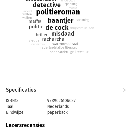
onderzoek
detective
spanning
moord
politieroman
moord
wallen
wallen
baantjer
spanning
maffia
politie
de cock
drugscriminaliteit
misdaad
thriller
recherche
vledder
warmoesstraat
onderzoek
nederlandstalige literatuur
nederlandstalige literatuur
Specificaties
ISBN13:
9789026106637
Taal:
Nederlands
Bindwijze:
paperback
Aantal pagina's:
133
Uitgever:
VBK Media
Lezersrecensies
Druk:
1