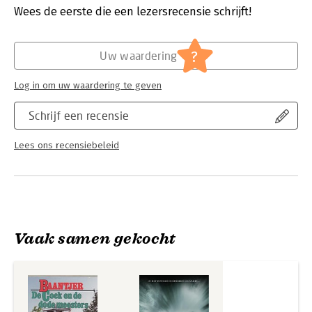
Verschijningsdatum:
15-11-2012
Wees de eerste die een lezersrecensie schrijft!
Hoofdrubriek:
Thrillers en spanning
?
Uw waardering
Log in om uw waardering te geven
Schrijf een recensie
Lees ons recensiebeleid
Vaak samen gekocht