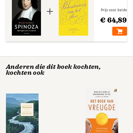
revisited (samen met Hans Achterhuis).
Prijs voor beide
€ 64,89
Tien geboden
revisited
Anderen die dit boek kochten,
Bekijk alle boeken
kochten ook