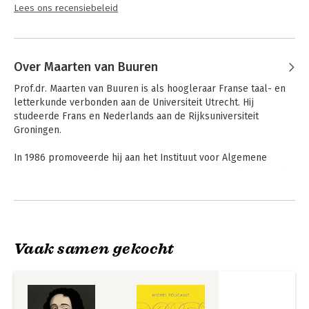
Lees ons recensiebeleid
Over Maarten van Buuren
Prof.dr. Maarten van Buuren is als hoogleraar Franse taal- en 
letterkunde verbonden aan de Universiteit Utrecht. Hij 
studeerde Frans en Nederlands aan de Rijksuniversiteit 
Groningen. 

In 1986 promoveerde hij aan het Instituut voor Algemene 
Literatuurwetenschap in Nijmegen op een proefschrift over de 
metaforiek in Les Rougon-Macquart van Emile Zola. Hij is 
Andere boeken door Maarten van
gespecialiseerd in literatuurtheorie en Franse literatuur uit de 
Buuren
19e en 20e eeuw. Hij is tevens essayist, vertaler en auteur van 
diverse werken, zowel fictie als non-fictie.

Vaak samen gekocht
Bij Home Academy zijn van hem de volgende hoorcolleges 
verschenen: Proust, Desperate Housewives, Levenslot of 
levenskunst? (samen met Joep Dohmen), Wenken voor het 
goede leven (samen met Joep Dohmen) en Tien Geboden 