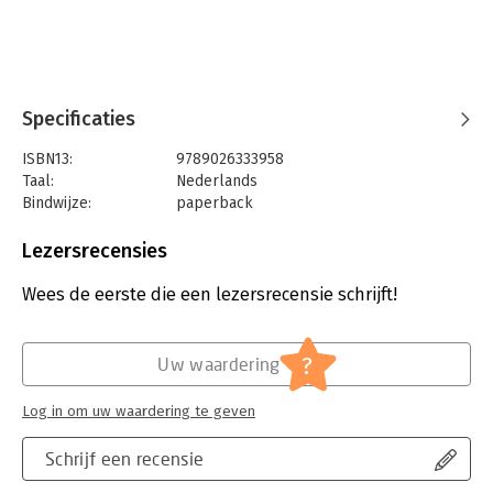
Specificaties
ISBN13:
9789026333958
Taal:
Nederlands
Bindwijze:
paperback
Uitgever:
Ambo/Anthos Uitgevers
Druk:
1
Lezersrecensies
Verschijningsdatum:
30-3-2016
Wees de eerste die een lezersrecensie schrijft!
Hoofdrubriek:
Filosofie
?
Uw waardering
Log in om uw waardering te geven
Schrijf een recensie