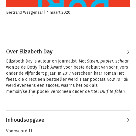
Bertrand Weegenaar
4 maart 2020
Over Elizabeth Day
Elizabeth Day is auteur en journalist. Met 
Steen, papier, schaar
won ze de Betty Trask Award voor beste debuut van schrijvers 
onder de vijfendertig jaar. In 2017 verscheen haar roman Het 
feest, die direct een bestseller werd. Haar podcast 
How To Fail
werd eveneens een succes, waarna het ook als 
memoir/selfhelpboek verscheen onder de titel 
Durf te falen
. 
Day is ook columnist voor de Mail on Sunday en journalist voor 
onder andere The Telegraph, The Guardian, Vogue, Elle en 
Andere boeken door Elizabeth Day
Harper’s Bazaar.
Inhoudsopgave
Voorwoord 11