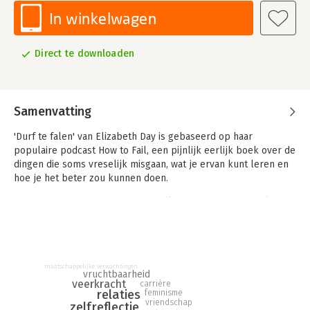
In winkelwagen
Direct te downloaden
Samenvatting
'Durf te falen' van Elizabeth Day is gebaseerd op haar
populaire podcast How to Fail, een pijnlijk eerlijk boek over de
dingen die soms vreselijk misgaan, wat je ervan kunt leren en
hoe je het beter zou kunnen doen.
Day beschrijft wat zij in de verschillende stadia van haar leven
heeft geleerd van tegenslagen: gepest worden op het
schoolplein, zakken voor je rijexamen, relaties die stuklopen
en single-zijn, kinderloosheid en verwaterde vriendschappen.
Door haar eigen verhaal verweeft zij dat van beroemdheden
maatschappelijke verwachtingen
zoals Lily Allen, Tara Westover, David Nicholls en Sebastian
vruchtbaarheid
veerkracht
Faulks, die zij voor haar podcast heeft geïnterviewd.
carrière
relaties
feminisme
vriendschap
zelfreflectie
'Durf te falen' van Elizabeth Day gaat uit van het simpele