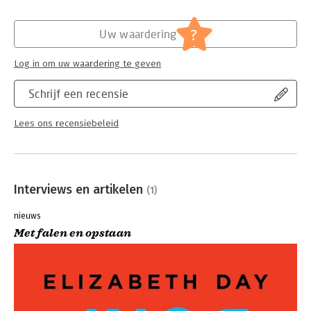
Druk:
1
Verschijningsdatum:
15-1-2020
?
Uw waardering
Hoofdrubriek:
Persoonlijke effectiviteit
Log in om uw waardering te geven
Schrijf een recensie
Lees ons recensiebeleid
Interviews en artikelen
(1)
nieuws
Met falen en opstaan