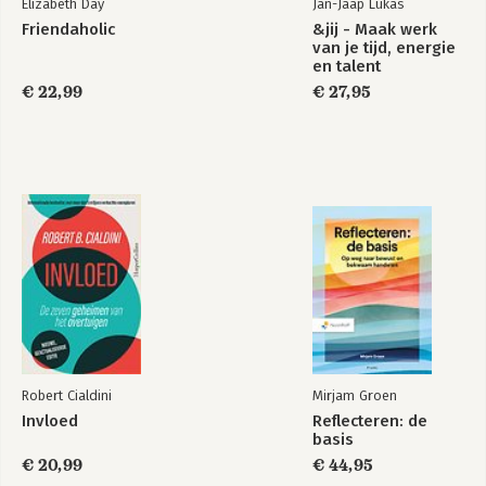
Elizabeth Day
Jan-Jaap Lukas
Een van ons
Friendaholic
&jij - Maak werk
van je tijd, energie
en talent
€ 22,99
€ 27,95
Bekijk alle boeken
Robert Cialdini
Mirjam Groen
Invloed
Reflecteren: de
basis
€ 20,99
€ 44,95