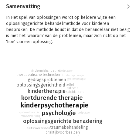
Samenvatting
In Het spel van oplossingen wordt op heldere wijze een
oplossingsgerichte behandelmethode voor kinderen
besproken. De methode houdt in dat de behandelaar niet bezig
is met het 'waarom' van de problemen, maar zich richt op het
'hoe' van een oplossing.
Naast een duidelijke uitleg van de technieken die de auteurs
gebruiken, geven ze tal van voorbeelden uit hun praktijk, die
elk aspect van de behandelmethode inzichtelijk maken. De
meest complexe problemen en omstandigheden worden in
kindermishandeling
bedplassen
therapeutische technieken
kinderpsychologie
detail beschreven, zoals misbruik, geweld, autisme,
gedragsproblemen
gezinstherapie
eetstoornissen, ADHD, suïcidale gedachten en
oplossingsgerichtheid
adhd
autisme
zelfmoordpogingen, bedplassen en rouw.
kindertherapie
suïcidaliteit
kortdurende therapie
Vertaling: Tonnie Thijssen, werkzaam als gz-
kinderpsychotherapie
psycholoog/psychotherapeut op de afdeling
Persoonlijkheidsstoornissen van De Gelderse Roos te Arnhem.
psychologie
systeemtherapie
bedplassen
rouwverwerking
oplossingsgerichte benadering
traumabehandeling
eetstoornissen
praktijkvoorbeelden