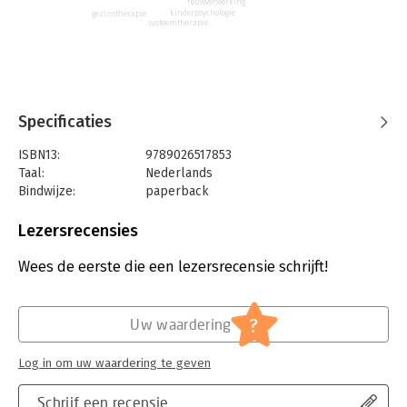
rouwverwerking
kinderpsychologie
gezinstherapie
systeemtherapie
Specificaties
ISBN13:
9789026517853
Taal:
Nederlands
Bindwijze:
paperback
Aantal pagina's:
238
Uitgever:
Pearson Education NL
Lezersrecensies
Druk:
2
Verschijningsdatum:
7-3-2009
Wees de eerste die een lezersrecensie schrijft!
Hoofdrubriek:
Psychologie
?
Uw waardering
Log in om uw waardering te geven
Schrijf een recensie