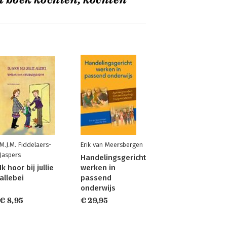
t boek kochten, kochten
M.J.M. Fiddelaers-
Erik van Meersbergen
Jaspers
Handelingsgericht
Ik hoor bij jullie
werken in
allebei
passend
onderwijs
€ 8,95
€ 29,95