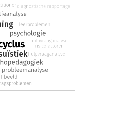
titioner
diagnostische rapportage
tieanalyse
ming
leerproblemen
k
psychologie
hulpvraaganalyse
cyclus
risicofactoren
suïstiek
hulpvraaganalyse
thopedagogiek
probleemanalyse
ef beeld
ragsproblemen