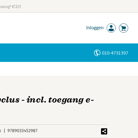
 vanaf €20
Inloggen
010-4731397
Personen
Trefwoorden
lus - incl. toegang e-
k
9789033452987