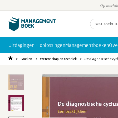
Op werkda
Uitdagingen + oplossingen
Managementboeken
Ove
Boeken
Wetenschap en techniek
De diagnostische cycl