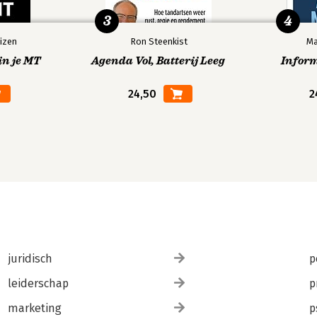
3
4
izen
Ron Steenkist
Ma
in je MT
Agenda Vol, Batterij Leeg
Infor
24,50
2
juridisch
p
leiderschap
p
marketing
p