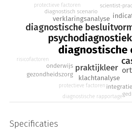
protectieve factoren
scientist-prac
diagnostisch scenario
indica
verklaringsanalyse
diagnostische besluitvor
psychodiagnostie
diagnostische 
ca
risicofactoren
onderwijs
praktijkleer
or
gezondheidszorg
klachtanalyse
protectieve factoren
integrati
ged
diagnostische rapportage
Specificaties