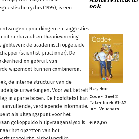
Anderen die di
ook
gnostische cyclus (1995), is een
s ontvangen opmerkingen en suggesties
en uit onderzoek en theorievorming.
de gebleven: de academisch opgeleide
happer (scientist-practioner). De
rokkenheid en gebruik van
orde wijzemoet kunnen combineren.
k, de interne structuur van de
Nicky Heine
udelijke uitwerkingen. Voor wat betreft
Code+ Deel 2
leg in aparte boxen. De hoofdtekst kan
Takenboek A1-A2
 aanvullende, verdiepende informatie.
incl. Vouchers
uent als uitgangspunt voor het
raan gekoppelde hulpvraaganalyse is
€ 52,00
naar het opzetten van het
erig toegelicht. Alsbelangrijke