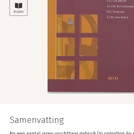
Samenvatting
Na een aantal jaren vruchtbaar gebruik (in opleiding én 