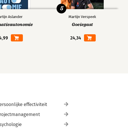
5
rtijn Aslander
Martijn Verspeek
matieautonomie
Goeiegast
4,99
24,34
ersoonlijke effectiviteit
rojectmanagement
sychologie