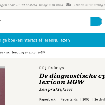
gen voor 23:00 besteld, morgen in huis
Gratis verzending
rige boeken
Interactief leren
Nu lezen
us - incl. toegang e-lexicon HGW
E.E.J. De Bruyn
De diagnostische cyc
lexicon HGW
Een praktijkleer
Paperback
Nederlands
2003
2e dru