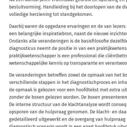
besluitvorming. Handleiding bij het doorlopen van de dia
volledige herziening tot standgekomen.
Daarbij waren de opgedane ervaringen en de van lezer
een belangrijke inspiratiebron, naast de nieuwe inzicht
Ondanks alle veranderingen is de basisfilosofie dezelf
diagnosticus neemt de positie in van een praktijkwetensc
praktijkwetenschapper is een professional die cliëntbet
wetenschappelijke kennis op transparante en verantwo
De veranderingen betreffen zowel de opmaak van het boe
verschillende stappen in het diagnostischproces en inho
de opmaak is gekozen voor een hoofdtekst met extra uit
zonder de boxen gelezen worden. De boxen presenteren
De interne structuur van de klachtanalyse wordt conseq
opsporen van de hulpvraag genomen. De klacht- en daa
gedetailleerd uitgewerkt en de overgang van hulpvraag 
diagnostisch scenario wordt in een apart hoofdstuk uitvo