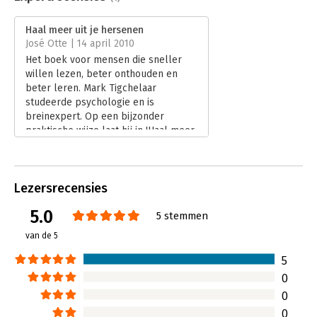
Druk:
20
Verschijningsdatum:
18-10-2016
Haal meer uit je hersenen
José Otte | 14 april 2010
Hoofdrubriek:
Persoonlijke effectiviteit
Het boek voor mensen die sneller
willen lezen, beter onthouden en
beter leren. Mark Tigchelaar
studeerde psychologie en is
breinexpert. Op een bijzonder
praktische wijze laat hij in 'Haal meer
uit je hersenen' zien hoe u sneller
kunt lezen, beter kunt leren en
beter kunt onthouden.
Lezersrecensies
Lees verder
5.0
5 stemmen
van de 5
5
0
0
0