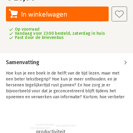
In winkelwagen
Op voorraad
Vandaag voor 23:00 besteld, zaterdag in huis
Past door de brievenbus
Samenvatting
Hoe kun je een boek in de helft van de tijd lezen, maar met
een beter tekstbegrip? Hoe kun je meer onthouden, en je
hersenen tegelijkertijd rust gunnen? En hoe zorg je er
bijvoorbeeld voor dat je geconcentreerd blijft tijdens het
opnemen en verwerken van informatie? Kortom, hoe verbeter
je de werking van je hersenen?
In Haal meer uit je hersenen zoekt Mark Tigchelaar de grenzen
van de hersencapaciteit op en laat hij zien hoe je je hersenen
optimaal kunt laten functioneren.
studiemethoden
neuroplasticiteit
neuroplasticiteit
productiviteit