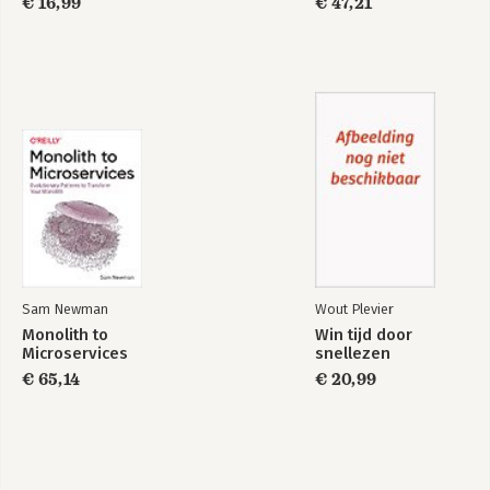
€ 16,99
€ 47,21
Focus bites
Focus in drukke
teams
Bekijk alle boeken
Sam Newman
Wout Plevier
Monolith to
Win tijd door
Microservices
snellezen
€ 65,14
€ 20,99