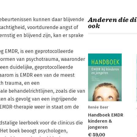
Anderen die di
ebeurtenissen kunnen daar blijvende
ook
kachtigheid, voortdurende angst of
nstig en blijvend zijn, kan er sprake
g EMDR, is een geprotocolleerde
 vormen van psychotrauma, waaronder
 een duidelijke, geprotocolleerde
 Daarom is EMDR een van de meest
ch trauma, en een
le behandelrichtlijnen, zoals die van
en als gevolg van een ingrijpende
 EMDR-therapie weer in staat om de
Renée Beer
Handboek EMDR
kinderen &
talige leerboek voor de clinicus die
jongeren
 Het boek beoogt psychologen,
€ 59,00