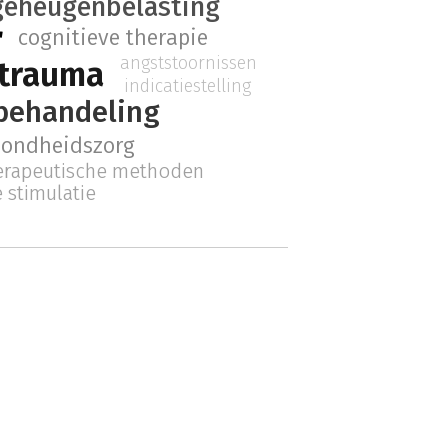
geheugenbelasting
r
cognitieve therapie
angststoornissen
trauma
indicatiestelling
behandeling
zondheidszorg
erapeutische methoden
e stimulatie