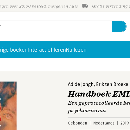
gen voor 23:00 besteld, morgen in huis
Gratis verzending
rige boeken
Interactief leren
Nu lezen
Ad de Jongh
,
Erik ten Broeke
Handboek EM
Een geprotocolleerde b
psychotrauma
Gebonden
Nederlands
2019