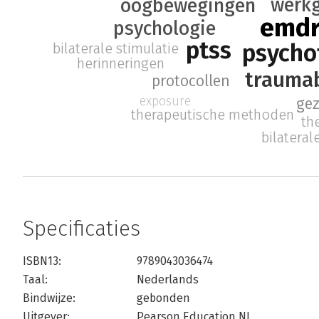
werk
oogbewegingen
emd
psychologie
ptss
psycho
bilaterale stimulatie
herinneringen
trauma
protocollen
exposure
ge
therapeutische methoden
th
bilateral
Specificaties
ISBN13:
9789043036474
Taal:
Nederlands
Bindwijze:
gebonden
Uitgever:
Pearson Education NL