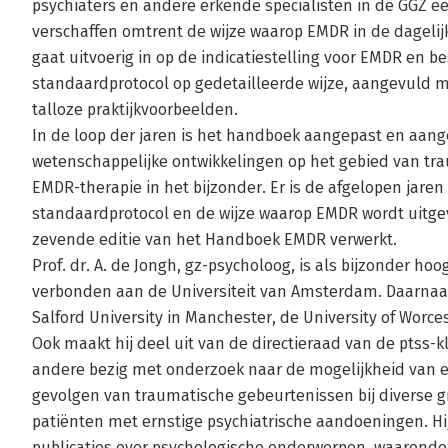
psychiaters en andere erkende specialisten in de GGZ ee
verschaffen omtrent de wijze waarop EMDR in de dagelijk
gaat uitvoerig in op de indicatiestelling voor EMDR en b
standaardprotocol op gedetailleerde wijze, aangevuld me
talloze praktijkvoorbeelden.
In de loop der jaren is het handboek aangepast en aang
wetenschappelijke ontwikkelingen op het gebied van t
EMDR-therapie in het bijzonder. Er is de afgelopen jare
standaardprotocol en de wijze waarop EMDR wordt uitgev
zevende editie van het Handboek EMDR verwerkt.
Prof. dr. A. de Jongh, gz-psycholoog, is als bijzonder h
verbonden aan de Universiteit van Amsterdam. Daarnaas
Salford University in Manchester, de University of Worces
Ook maakt hij deel uit van de directieraad van de ptss-kl
andere bezig met onderzoek naar de mogelijkheid van 
gevolgen van traumatische gebeurtenissen bij diverse 
patiënten met ernstige psychiatrische aandoeningen. Hij
publicaties over psychologische onderwerpen, waaronder