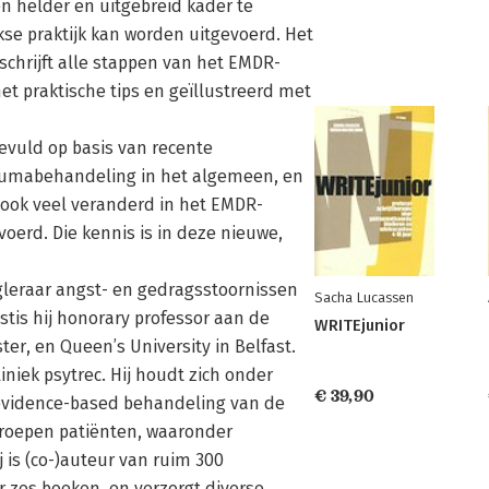
n helder en uitgebreid kader te
se praktijk kan worden uitgevoerd. Het
eschrijft alle stappen van het EMDR-
t praktische tips en geïllustreerd met
evuld op basis van recente
raumabehandeling in het algemeen, en
n ook veel veranderd in het EMDR-
oerd. Die kennis is in deze nieuwe,
oogleraar angst- en gedragsstoornissen
Sacha Lucassen
tis hij honorary professor aan de
WRITEjunior
ter, en Queen’s University in Belfast.
iniek psytrec. Hij houdt zich onder
€ 39,90
evidence-based behandeling van de
groepen patiënten, waaronder
 is (co-)auteur van ruim 300
 zes boeken, en verzorgt diverse