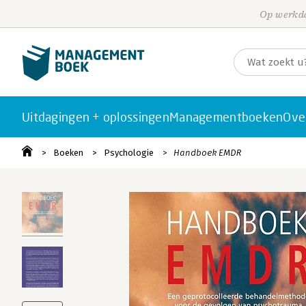
Op werkda
Uitdagingen + oplossingen
Managementboeken
Ove
Boeken
Psychologie
Handboek EMDR