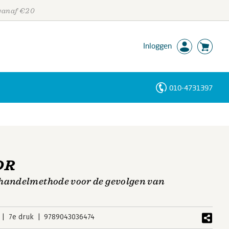
 vanaf €20
Inloggen
010-4731397
Personen
Trefwoorden
DR
ehandelmethode voor de gevolgen van
7e druk
9789043036474