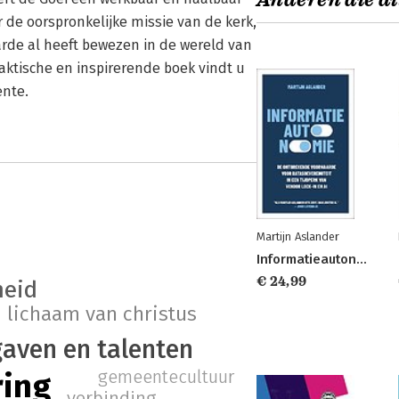
Anderen die di
 de oorspronkelijke missie van de kerk,
rde al heeft bewezen in de wereld van
ktische en inspirerende boek vindt u
ente.
Martijn Aslander
Informatieautonomie
€ 24,99
heid
lichaam van christus
gaven en talenten
gemeentecultuur
ring
verbinding