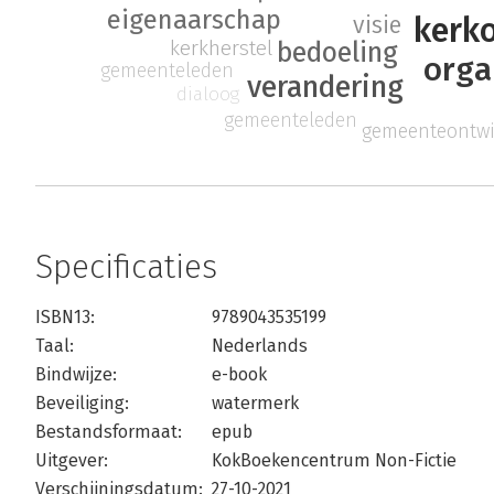
eigenaarschap
kerk
visie
kerkherstel
bedoeling
orga
gemeenteleden
verandering
dialoog
gemeenteleden
gemeenteontwi
Specificaties
ISBN13:
9789043535199
Taal:
Nederlands
Bindwijze:
e-book
Beveiliging:
watermerk
Bestandsformaat:
epub
Uitgever:
KokBoekencentrum Non-Fictie
Verschijningsdatum:
27-10-2021