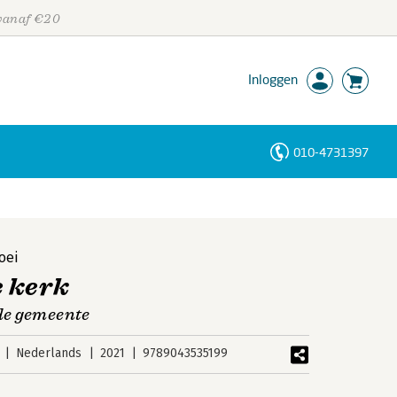
 vanaf €20
Inloggen
010-4731397
Personen
Trefwoorden
oei
e kerk
de gemeente
Nederlands
2021
9789043535199