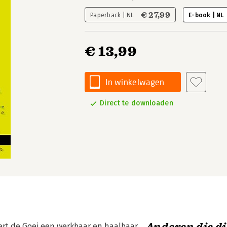
€ 27,99
Paperback | NL
E-book | NL
€ 13,99
In winkelwagen
Direct te downloaden
ert de Goei een werkbaar en haalbaar