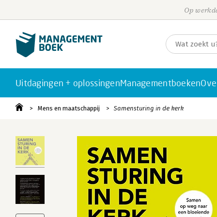
Op werkda
Uitdagingen + oplossingen
Managementboeken
Ove
Mens en maatschappij
Samensturing in de kerk