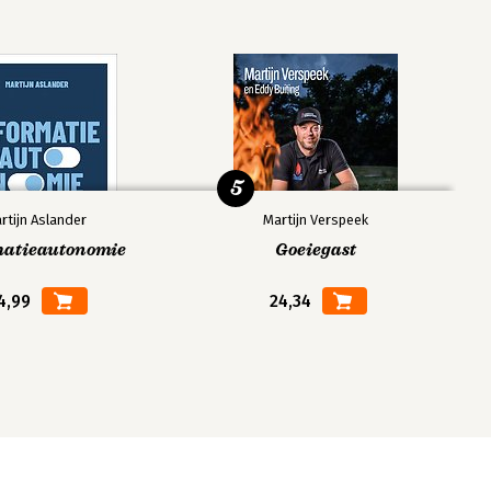
5
rtijn Aslander
Martijn Verspeek
matieautonomie
Goeiegast
4,99
24,34