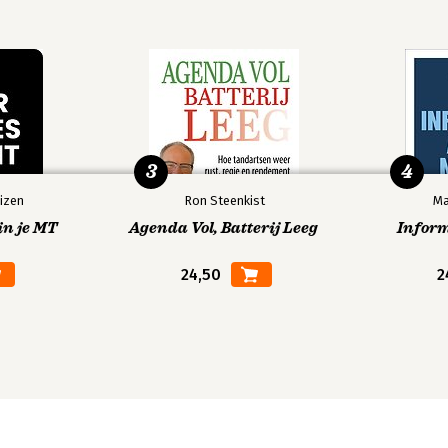
3
4
izen
Ron Steenkist
Ma
in je MT
Agenda Vol, Batterij Leeg
Infor
24,50
2