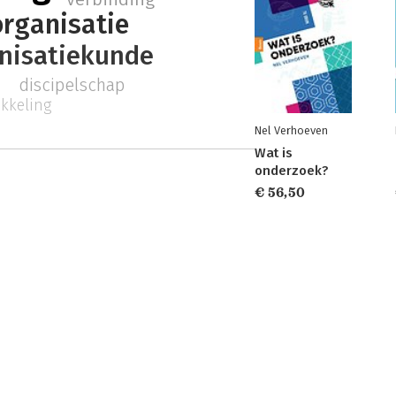
organisatie
nisatiekunde
discipelschap
kkeling
Nel Verhoeven
Wat is
onderzoek?
€ 56,50