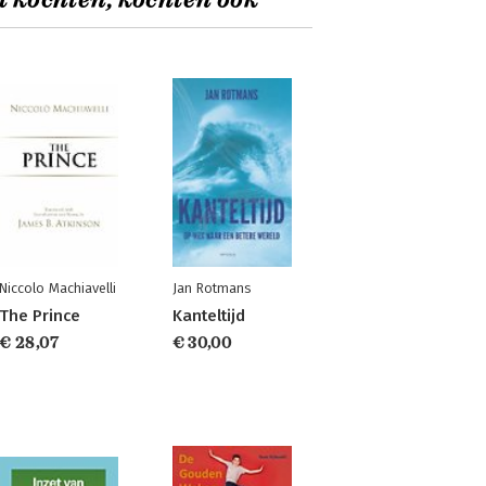
t kochten, kochten ook
Niccolo Machiavelli
Jan Rotmans
The Prince
Kanteltijd
€ 28,07
€ 30,00