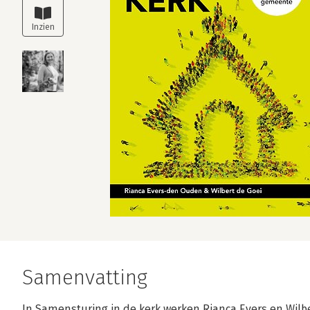
Samenvatting
In Samensturing in de kerk werken Rianca Evers en Wilb