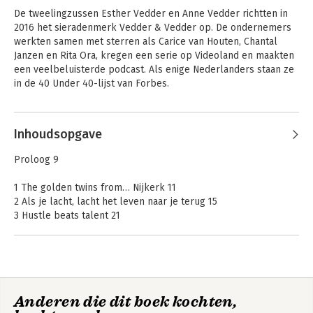
De tweelingzussen Esther Vedder en Anne Vedder richtten in 
2016 het sieradenmerk Vedder & Vedder op. De ondernemers 
werkten samen met sterren als Carice van Houten, Chantal 
Janzen en Rita Ora, kregen een serie op Videoland en maakten 
een veelbeluisterde podcast. Als enige Nederlanders staan ze 
in de 40 Under 40-lijst van Forbes.
Inhoudsopgave
Proloog 9
1 The golden twins from… Nijkerk 11
2 Als je lacht, lacht het leven naar je terug 15
3 Hustle beats talent 21
4 Lang leve de appelflappenfabriek! 25
5 Voor mensen met passie is altijd een markt 29
6 Als jij het kunt, kan ik het ook 33
7 Stay humble and hustle hard 37
8 Niet in iedereen zit een Pippi Langkous… 43
Anderen die dit boek kochten,
9 Creatie + commercie = succes 49