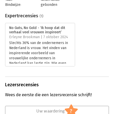
Bindwijze:
gebonden
Aantal pagina's:
208
Uitgever:
Kosmos Uitgevers
Expertrecensies
(1)
Druk:
1
Verschijningsdatum:
2-7-2024
No Guts, No Gold - ‘Ik hoop dat dit
verhaal veel vrouwen inspireert’
Hoofdrubriek:
Ondernemen
Erleyne Brookman | 7 oktober 2024
Slechts 36% van de ondernemers in
Nederland is vrouw. Het vinden van
inspirerende voorbeeld van
vrouwelijke ondernemers in
Nederland kan lastig zijn. Wie even
zoekt, vindt ze natuurlijk wel. Toch is
het altijd weer een welkome
aanvulling als er een nieuw boek van
een vrouwelijke ondernemer
Lezersrecensies
verschijnt. In ‘No Guts, No Gold’ zijn
zelfs twee vrouwelijke ondernemers
Wees de eerste die een lezersrecensie schrijft!
aan het woord: de tweelingzussen
Anne en Esther Vedder.
Lees verder
?
Uw waardering