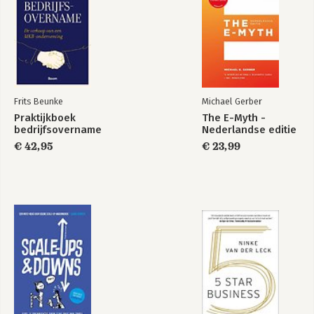
32 You’re not behind in life 191
33 Sharing experience 195
Epiloog 201
Motivation Playlist 206
Leeslijst 208
Frits Beunke
Michael Gerber
Praktijkboek
The E-Myth -
bedrijfsovername
Nederlandse editie
€ 42,95
€ 23,99