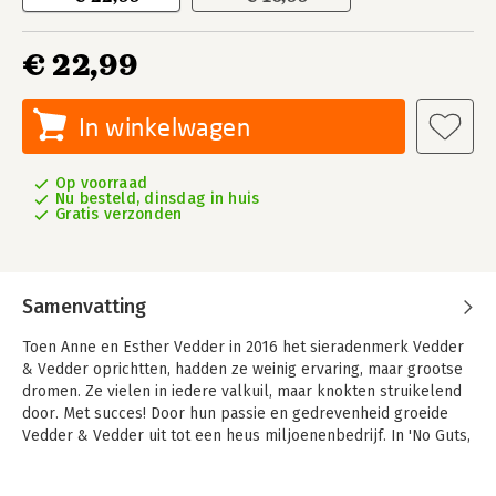
€ 22,99
In winkelwagen
Op voorraad
Nu besteld, dinsdag in huis
Gratis verzonden
Samenvatting
Toen Anne en Esther Vedder in 2016 het sieradenmerk Vedder
& Vedder oprichtten, hadden ze weinig ervaring, maar grootse
dromen. Ze vielen in iedere valkuil, maar knokten struikelend
door. Met succes! Door hun passie en gedrevenheid groeide
Vedder & Vedder uit tot een heus miljoenenbedrijf. In 'No Guts,
No Gold' delen Anne en Esther alle lessen die ze zelf het liefst
iets eerder hadden geleerd en geven zij het motiverende,