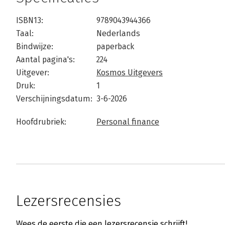
ISBN13:
9789043944366
Taal:
Nederlands
Bindwijze:
paperback
Aantal pagina's:
224
Uitgever:
Kosmos Uitgevers
Druk:
1
Verschijningsdatum:
3-6-2026
Hoofdrubriek:
Personal finance
Lezersrecensies
Wees de eerste die een lezersrecensie schrijft!