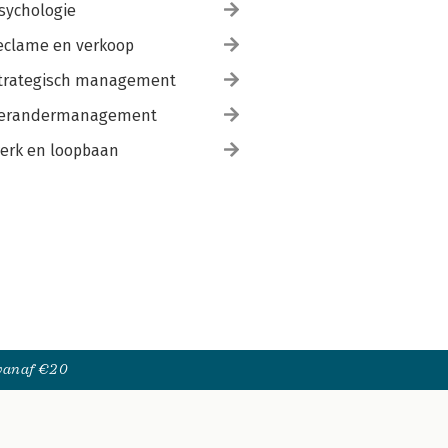
sychologie
eclame en verkoop
trategisch management
erandermanagement
erk en loopbaan
 vanaf €20