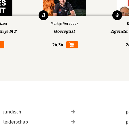
3
4
izen
Martijn Verspeek
R
in je MT
Goeiegast
Agenda V
24,34
2
juridisch
p
leiderschap
p