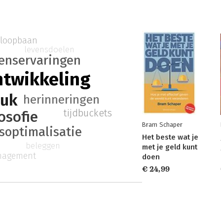
loopbaan
levensdoelen
enservaringen
ntwikkeling
luk
herinneringen
tijdbuckets
losofie
Bram Schaper
soptimalisatie
Het beste wat je
beleggen
met je geld kunt
nagement
doen
€ 24,99