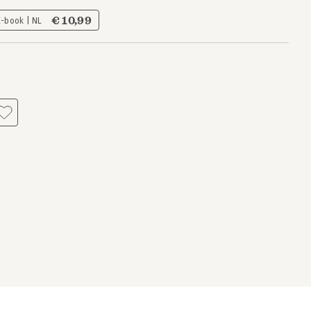
€ 10,99
E-book | NL
s