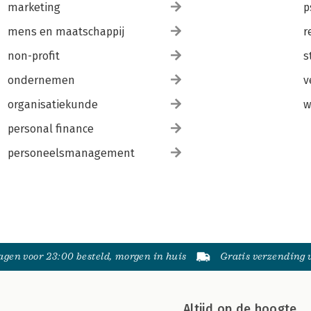
marketing
p
mens en maatschappij
r
non-profit
s
ondernemen
v
organisatiekunde
w
personal finance
personeelsmanagement
gen voor 23:00 besteld, morgen in huis
Gratis verzending
Altijd op de hoogte