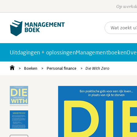
Op werkda
Uitdagingen + oplossingen
Managementboeken
Ove
Boeken
Personal finance
Die With Zero