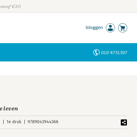
 vanaf €20
Inloggen
010-4731397
Personen
Trefwoorden
je leven
6
1e druk
9789043944366