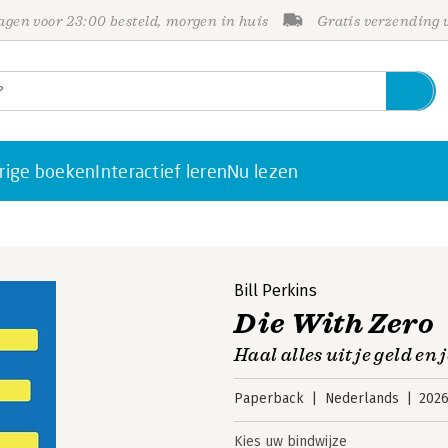
gen voor 23:00 besteld, morgen in huis
Gratis verzending
rige boeken
Interactief leren
Nu lezen
Bill Perkins
Die With Zero
Haal alles uit je geld en 
Paperback
Nederlands
202
Kies uw bindwijze