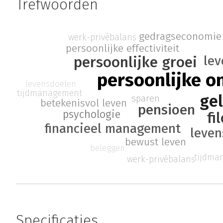
Trefwoorden
gedragseconomie
werk-privébalans
persoonlijke effectiviteit
persoonlijke groei
lev
persoonlijke o
levensdoelen
tijdmanagement
ge
sparen
betekenisvol leven
pensioen
psychologie
fi
financieel management
leven
bewust leven
beleggen
tijdma
werk-privébalans
Specificaties