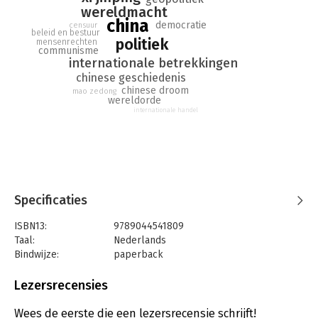
In 'Fabels over China' gaat Chinakenner Jan van der Putten diep
wereldmacht
in op die taaie westerse misvattingen. Kennis over wat het
china
democratie
censuur
herrezen Rijk van het Midden werkelijk drijft, is urgenter dan
beleid en bestuur
politiek
mensenrechten
ooit.
communisme
internationale betrekkingen
chinese geschiedenis
chinese droom
mao zedong
wereldorde
internationale handel
Specificaties
ISBN13:
9789044541809
Taal:
Nederlands
Bindwijze:
paperback
Aantal pagina's:
320
Uitgever:
De Geus
Lezersrecensies
Druk:
1
Verschijningsdatum:
26-9-2019
Wees de eerste die een lezersrecensie schrijft!