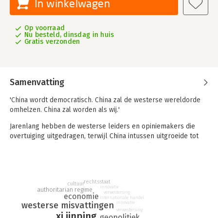
In winkelwagen
Op voorraad
Nu besteld, dinsdag in huis
Gratis verzonden
Samenvatting
'China wordt democratisch. China zal de westerse wereldorde
omhelzen. China zal worden als wij.'
Jarenlang hebben de westerse leiders en opiniemakers die
overtuiging uitgedragen, terwijl China intussen uitgroeide tot
supermacht. Al die tijd is de westerse politiek tegenover China
gebaseerd geweest op misvattingen en wensdenken.
Machthebber Xi Jinping rekent daar ongenadig mee af. China is
niet de verwachte aanwinst voor het Westen geworden, maar
rechtsstaat
cultuur
de grote tegenspeler. En in de huidige strijd tussen Amerika en
innovatie
authoritarian regime
verwestersing
China om de wereldmacht blijft het wanbegrip over China
economie
internationale handel
innovatie
westerse misvattingen
floreren.
verwestersing
xi jinping
geopolitiek