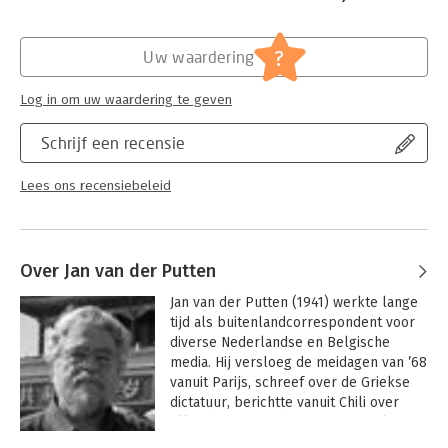
Hoofdrubriek:
Mens en maatschappij
?
Uw waardering
Log in om uw waardering te geven
Schrijf een recensie
Lees ons recensiebeleid
Over Jan van der Putten
Jan van der Putten (1941) werkte lange 
tijd als buitenlandcorrespondent voor 
diverse Nederlandse en Belgische 
media. Hij versloeg de meidagen van ’68 
vanuit Parijs, schreef over de Griekse 
dictatuur, berichtte vanuit Chili over 
Allende en Pinochet en vanuit Italië 
over Berlusconi. Tussen 1998 en 2003 