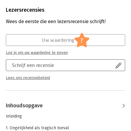
Aantal pagina's:
144
Uitgever:
De Geus
Lezersrecensies
Druk:
1
Verschijningsdatum:
28-5-2025
Wees de eerste die een lezersrecensie schrijft!
Hoofdrubriek:
Mens en maatschappij
?
Uw waardering
Log in om uw waardering te geven
Schrijf een recensie
Lees ons recensiebeleid
Inhoudsopgave
Inleiding
1. Ongelijkheid als tragisch toeval