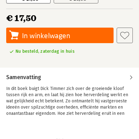
€ 17,50
In winkelwagen
Nu besteld, zaterdag in huis
Samenvatting
In dit boek buigt Dick Timmer zich over de groeiende kloof
tussen rijk en arm, en laat hij zien hoe herverdeling werkt en
wat gelijkheid echt betekent. Zo ontmantelt hij vastgeroeste
ideeën over spilzuchtige overheden, efficiënte markten en
onaantastbaar eigendom. Hoe ziet herverdeling eruit in een
wereld waarin mensen als gelijken samenleven?
Extreme
ongelijkheid gaat niet zozeer over het precieze gat tussen arm
en rijk. Het gaat erover dat er mensen zijn die echt veel te
weinig hebben, terwijl andere mensen veel meer bezitten dan