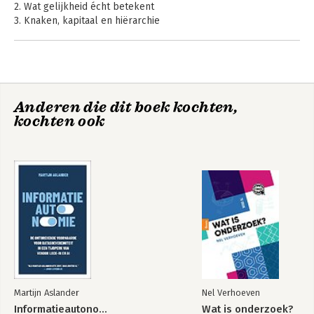
2. Wat gelijkheid écht betekent
3. Knaken, kapitaal en hiërarchie
4. Belasting is diefstal
5. Zandwoestijnen en glasvezelkabels
6. Een principe voor een rechtvaardiger wereld
7. Slaapverhaaltjes en gouden paplepels
8. Gelijkheid en de toekomst
Anderen die dit boek kochten,
kochten ook
Epiloog
Woord van dank
Noten
Martijn Aslander
Nel Verhoeven
Informatieautonomie
Wat is onderzoek?