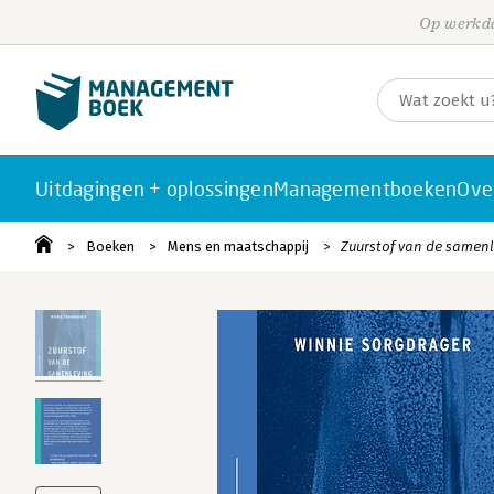
Op werkda
Uitdagingen + oplossingen
Managementboeken
Ove
Boeken
Mens en maatschappij
Zuurstof van de samen