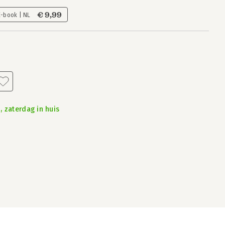
€ 9,99
E-book | NL
, zaterdag in huis