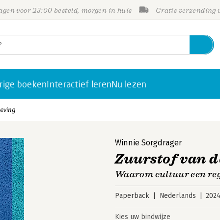
gen voor 23:00 besteld, morgen in huis
Gratis verzending
rige boeken
Interactief leren
Nu lezen
leving
Winnie Sorgdrager
Zuurstof van 
Waarom cultuur een reg
Paperback
Nederlands
202
Kies uw bindwijze