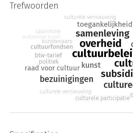
Trefwoorden
culturele vernieuwing
toegankelijkheid
samenleving
calvinisme
autonome kunst
overheid
kunstenaars
cultuurfondsen
cultuurbele
btw-tarief
cul
politiek
kunst
raad voor cultuur
subsid
bezuinigingen
culture
culturele vernieuwing
g
culturele participatie