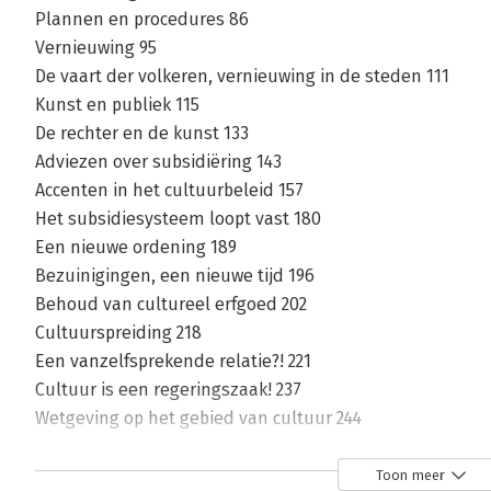
Plannen en procedures 86
Vernieuwing 95
De vaart der volkeren, vernieuwing in de steden 111
Kunst en publiek 115
De rechter en de kunst 133
Adviezen over subsidiëring 143
Accenten in het cultuurbeleid 157
Het subsidiesysteem loopt vast 180
Een nieuwe ordening 189
Bezuinigingen, een nieuwe tijd 196
Behoud van cultureel erfgoed 202
Cultuurspreiding 218
Een vanzelfsprekende relatie?! 221
Cultuur is een regeringszaak! 237
Wetgeving op het gebied van cultuur 244
Kunst en cultuur voor iedereen! 262
Een donker scenario? 268
Toon meer