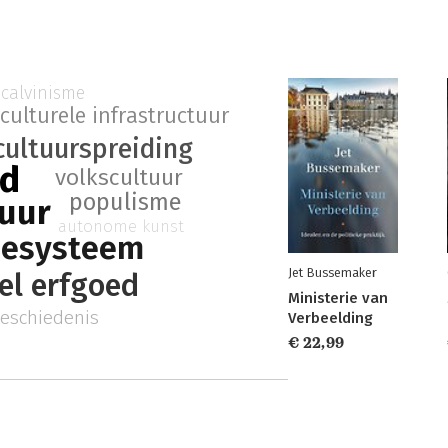
calvinisme
culturele infrastructuur
cultuurspreiding
id
volkscultuur
populisme
tuur
autonome kunst
iesysteem
Jet Bussemaker
el erfgoed
Ministerie van
eschiedenis
Verbeelding
€ 22,99