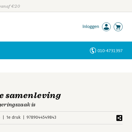
 vanaf €20
Inloggen
010-4731397
Personen
Trefwoorden
de samenleving
eringszaak is
4
1e druk
9789044549843