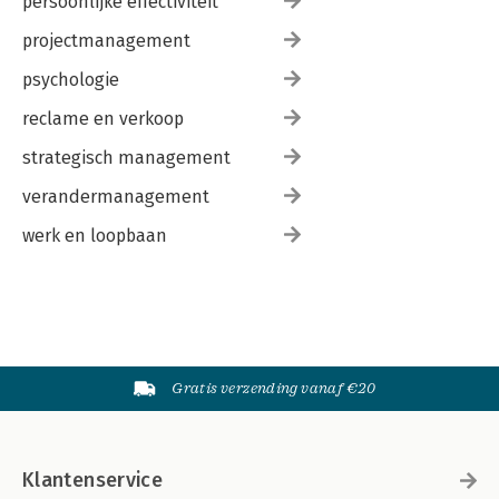
persoonlijke effectiviteit
projectmanagement
psychologie
reclame en verkoop
strategisch management
verandermanagement
werk en loopbaan
Gratis verzending vanaf €20
Klantenservice