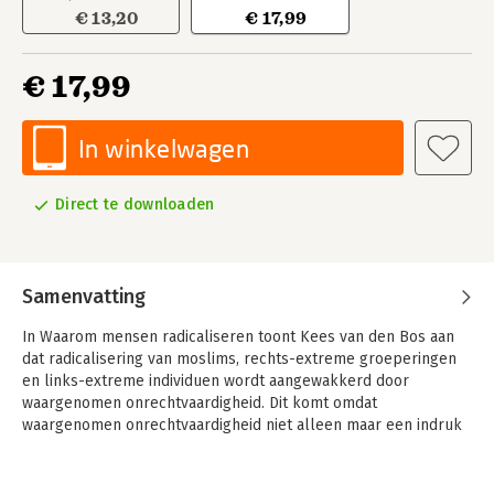
€ 13,20
€ 17,99
€ 17,99
In winkelwagen
Direct te downloaden
Samenvatting
In Waarom mensen radicaliseren toont Kees van den Bos aan
dat radicalisering van moslims, rechts-extreme groeperingen
en links-extreme individuen wordt aangewakkerd door
waargenomen onrechtvaardigheid. Dit komt omdat
waargenomen onrechtvaardigheid niet alleen maar een indruk
is van mensen, maar als ‘echt’ aanvoelt. Als iets als echt
onrechtvaardig wordt ervaren, dan leidt dit vaak tot boosheid
en vervolgens tot radicaal en extremistisch gedrag.