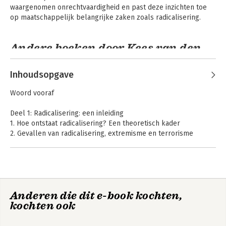
waargenomen onrechtvaardigheid en past deze inzichten toe 
op maatschappelijk belangrijke zaken zoals radicalisering.
Andere boeken door Kees van den
Bos
Inhoudsopgave
Woord vooraf
Deel 1: Radicalisering: een inleiding
1. Hoe ontstaat radicalisering? Een theoretisch kader
2. Gevallen van radicalisering, extremisme en terrorisme
3. Een overzicht van theorieën over radicalisering
Deel 2: Belangrijke antecedenten van radicalisering
4. Onrechtvaardigheid waarnemen
5. Onzekerheid en andere bedreigingen
Why People
Inleiding
Anderen die dit e-book kochten,
Radicalize
6. Eigenbelang en onvoldoende correcties
empirische
rechtswetenschap
kochten ook
Deel 3: Basiskenmerken van radicalisering
7. Rigide denken