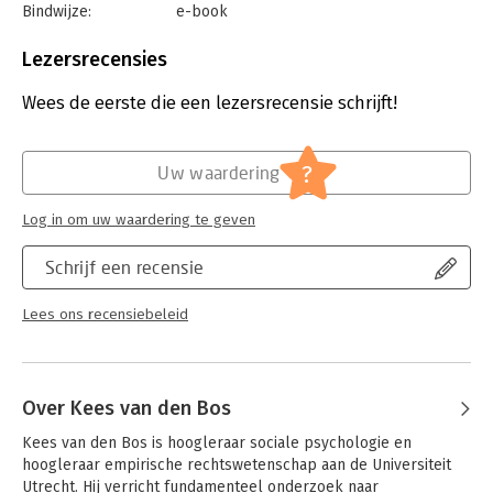
Bindwijze:
e-book
gefundeerd inzicht in oorzaken en achtergronden van
Beveiliging:
watermerk
radicalisering, extremisme en terrorisme. Met deze studie
Bestandsformaat:
epub
bewijst hij een waardevolle dienst aan onze samenleving.” -
Lezersrecensies
Aantal pagina's:
400
Alex Brenninkmeijer
Uitgever:
Prometheus
Wees de eerste die een lezersrecensie schrijft!
Druk:
1
Verschijningsdatum:
25-3-2019
?
Uw waardering
Hoofdrubriek:
Mens en maatschappij
Jongbloed:
Strafrecht algemeen
Log in om uw waardering te geven
Schrijf een recensie
Lees ons recensiebeleid
Over Kees van den Bos
Kees van den Bos is hoogleraar sociale psychologie en 
hoogleraar empirische rechtswetenschap aan de Universiteit 
Utrecht. Hij verricht fundamenteel onderzoek naar 