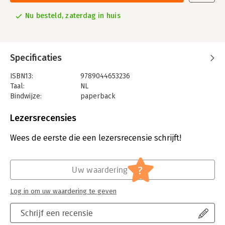
Nu besteld, zaterdag in huis
Specificaties
ISBN13:
9789044653236
Taal:
NL
Bindwijze:
paperback
Aantal pagina's:
360
Uitgever:
Prometheus
Lezersrecensies
Druk:
102
Verschijningsdatum:
5-1-2023
Wees de eerste die een lezersrecensie schrijft!
Hoofdrubriek:
Literatuur en romans
?
Uw waardering
Log in om uw waardering te geven
Schrijf een recensie