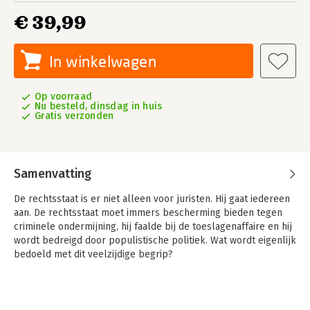
€ 39,99
In winkelwagen
Op voorraad
Nu besteld, dinsdag in huis
Gratis verzonden
Samenvatting
De rechtsstaat is er niet alleen voor juristen. Hij gaat iedereen
aan. De rechtsstaat moet immers bescherming bieden tegen
criminele ondermijning, hij faalde bij de toeslagenaffaire en hij
wordt bedreigd door populistische politiek. Wat wordt eigenlijk
bedoeld met dit veelzijdige begrip?
In De onvoltooide rechtsstaat laat Ybo Buruma, raadsheer in de
Hoge Raad, zien hoe de Nederlandse rechtsstaat vanaf de
negentiende eeuw geleidelijk aan is ontstaan en zich steeds