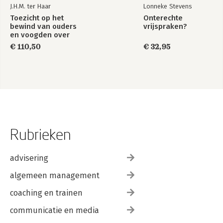
J.H.M. ter Haar
Lonneke Stevens
Toezicht op het
Onterechte
bewind van ouders
vrijspraken?
en voogden over
het vermogen van
€ 110,50
€ 32,95
minderjarigen
Rubrieken
advisering
algemeen management
coaching en trainen
communicatie en media