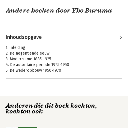
Andere boeken door Ybo Buruma
Inhoudsopgave
1. Inleiding
2. De negentiende eeuw
3. Modernisme 1885-1925
4. De autoritaire periode 1925-1950
5. De wederopbouw 1950-1970
6. De culturele revolutie 1970-1995
7. De risicosamenleving 1995-2025
Understanding
De onvoltooide
Dutch Law
8. Slot
rechtsstaat
Noten
Anderen die dit boek kochten,
Bibliografie
kochten ook
Illustratieverantwoording
Bekijk alle boeken
Woord van dank