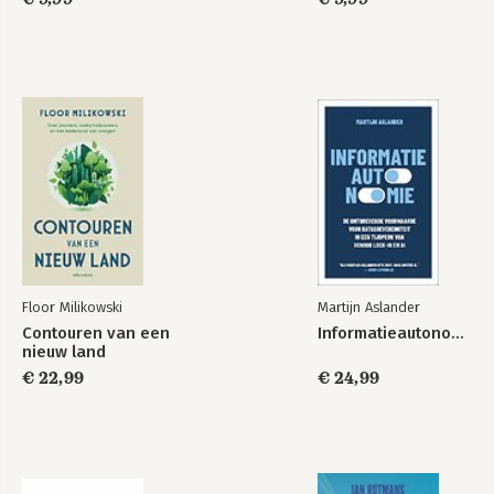
Een klein land met
Een klein land met
verre uithoeken
verre uithoeken
Bekijk alle boeken
Floor Milikowski
Martijn Aslander
Contouren van een
Informatieautonomie
nieuw land
€ 22,99
€ 24,99