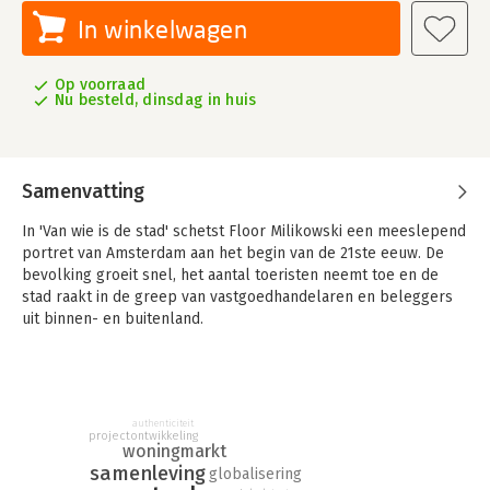
In winkelwagen
Op voorraad
Nu besteld, dinsdag in huis
Samenvatting
In 'Van wie is de stad' schetst Floor Milikowski een meeslepend
portret van Amsterdam aan het begin van de 21ste eeuw. De
bevolking groeit snel, het aantal toeristen neemt toe en de
stad raakt in de greep van vastgoedhandelaren en beleggers
uit binnen- en buitenland.
In de binnenstad worden bakkers en boekhandels vervangen
door ijswinkels en grote internationale ketens. Tegelijkertijd
maken de hoge woningprijzen Amsterdam onbetaalbaar voor
middeninkomens. Het zijn ontwikkelingen die ook spelen in
authenticiteit
projectontwikkeling
steden als Venetië, Londen en Parijs en die van grote invloed
woningmarkt
zijn op de identiteit van de stad.
samenleving
globalisering