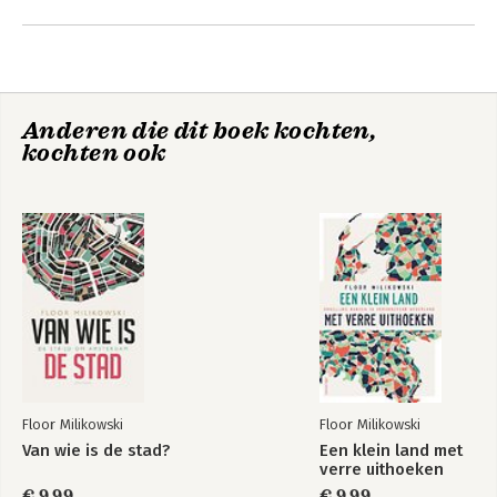
Andere boeken door Floor
Milikowski
Anderen die dit boek kochten,
kochten ook
Contouren van een
Contouren van een
nieuw land
nieuw land
Floor Milikowski
Floor Milikowski
Van wie is de stad?
Een klein land met
verre uithoeken
€ 9,99
€ 9,99