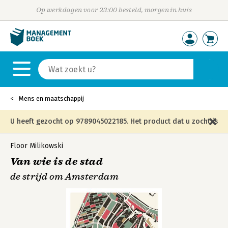
Op werkdagen voor 23:00 besteld, morgen in huis
Mens en maatschappij
U heeft gezocht op 9789045022185. Het product dat u zocht is
niet meer in die editie leverbaar en is vervangen door de
Floor Milikowski
Van wie is de stad
onderstaande editie.
de strijd om Amsterdam