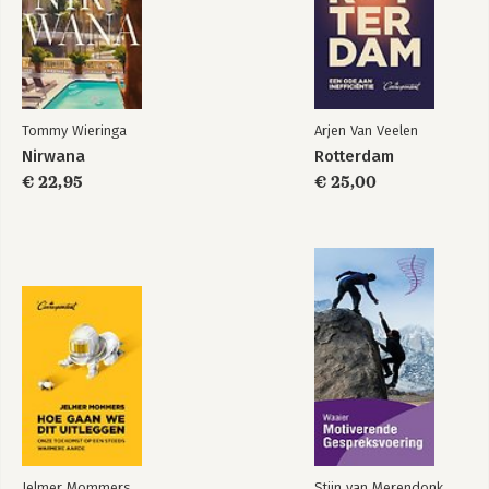
221
15 In kleuren praten (Na haar vertrek) 242
16 Mother of dragons 260
17 Breaking the wheel 280
Dankwoord 293
Tommy Wieringa
Arjen Van Veelen
Bronnen 295
Nirwana
Rotterdam
€ 22,95
€ 25,00
Jelmer Mommers
Stijn van Merendonk