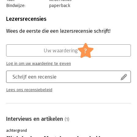
Bindwijze:
paperback
Aantal pagina's:
336
Uitgever:
Atlas-Contact
Lezersrecensies
Druk:
1
Verschijningsdatum:
21-5-2024
Wees de eerste die een lezersrecensie schrijft!
Hoofdrubriek:
Psychologie
?
Uw waardering
Log in om uw waardering te geven
Schrijf een recensie
Lees ons recensiebeleid
Interviews en artikelen
(1)
achtergrond