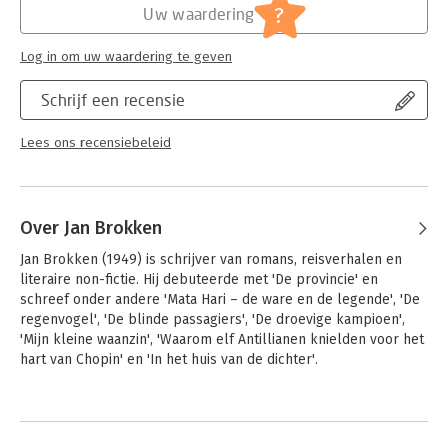
?
Uw waardering
Log in om uw waardering te geven
Schrijf een recensie
Lees ons recensiebeleid
Over Jan Brokken
Jan Brokken (1949) is schrijver van romans, reisverhalen en 
literaire non-fictie. Hij debuteerde met 'De provincie' en 
schreef onder andere 'Mata Hari – de ware en de legende', 'De 
regenvogel', 'De blinde passagiers', 'De droevige kampioen', 
'Mijn kleine waanzin', 'Waarom elf Antillianen knielden voor het 
hart van Chopin' en 'In het huis van de dichter'. 

Veel van zijn romans zijn in diverse talen vertaald en verfilmd. 
Andere boeken door Jan Brokken
Als schrijver heeft hij internationale faam verworven - The New 
York Times prees 'Jungle Rudy' als een meesterwerk van 