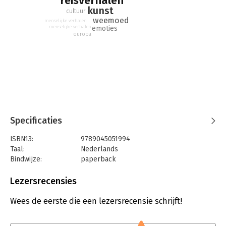
reisverhalen
en voelen.
kunst
cultuur
weemoed
menselijke verhalen
emoties
menselijke verhalen
europa
Specificaties
ISBN13:
9789045051994
Taal:
Nederlands
Bindwijze:
paperback
Aantal pagina's:
384
Uitgever:
Atlas-Contact
Lezersrecensies
Druk:
1
Verschijningsdatum:
3-6-2025
Wees de eerste die een lezersrecensie schrijft!
Hoofdrubriek:
Literatuur en romans