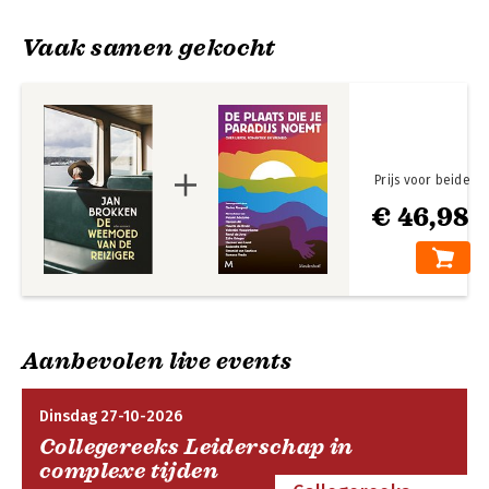
verhalende non-fictie. Met 'Baltische zielen' schreef hij een 
baanbrekend en grensverleggend boek, met 'De Vergelding' 
Vaak samen gekocht
bereikte hij een breed en groot publiek. Met 'De Kozakkentuin' 
en 'De gloed van Sint Petersburg' bewijst hij zich opnieuw als 
een verteller van formaat.
Prijs voor beide
€ 46,98
Mijn kleine waanzin
De tuinen van
Buitenzorg
Aanbevolen live events
Dinsdag 27-10-2026
Collegereeks Leiderschap in
complexe tijden