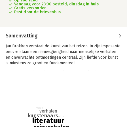
Op voorraad
Vandaag voor 23:00 besteld, dinsdag in huis
Gratis verzonden
Past door de brievenbus
Samenvatting
Jan Brokken verstaat de kunst van het reizen. In zijn imposante
oeuvre staan een nieuwsgierigheid naar menselijke verhalen
en onverwachte ontmoetingen centraal. Zijn liefde voor kunst
is minstens zo groot en fundamenteel.
In
De weemoed van de reiziger
komen beide liefdes samen. In
veertien verhalen over kunstenaars en de reizen die ze maken,
of dat nu een fysieke reis is of een reis door de verbeelding,
komt weemoed voorbij maar ook levenslust, dromen, de drang
naar avontuur, bezinning, grote liefdes en gebroken harten,
verwondering, heimwee en de wijsheid die met de jaren komt.
reizen
De weemoed van de reiziger
is een boek dat raakt aan onze
verhalen
kunstenaars
menselijke essentie: als geen ander maakt Brokken duidelijk
reizen
literatuur
dat reizen en kunst ons in beweging zetten, ons doen denken