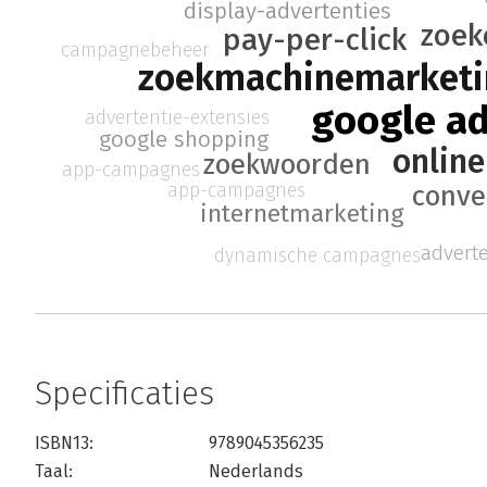
display-advertenties
zoe
pay-per-click
campagnebeheer
zoekmachinemarket
google a
advertentie-extensies
google shopping
online
zoekwoorden
app-campagnes
app-campagnes
conve
internetmarketing
advert
dynamische campagnes
Specificaties
ISBN13:
9789045356235
Taal:
Nederlands