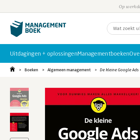
Op werkda
Uitdagingen + oplossingen
Managementboeken
Ove
Boeken
Algemeen management
De kleine Google Ads