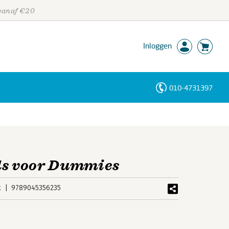
 vanaf €20
Inloggen
010-4731397
Personen
Trefwoorden
ds voor Dummies
k
9789045356235