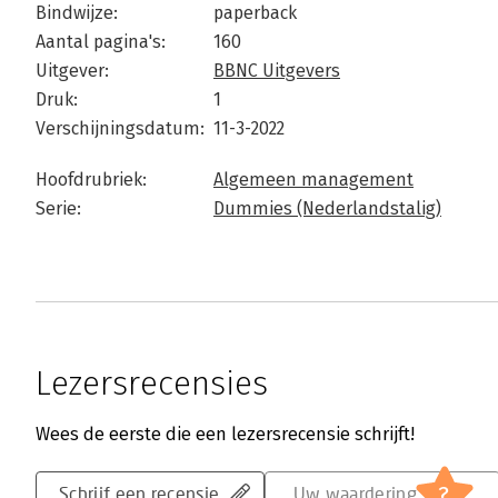
Bindwijze:
paperback
Aantal pagina's:
160
Uitgever:
BBNC Uitgevers
Druk:
1
Verschijningsdatum:
11-3-2022
Hoofdrubriek:
Algemeen management
Serie:
Dummies (Nederlandstalig)
Lezersrecensies
Wees de eerste die een lezersrecensie schrijft!
?
Schrijf een recensie
Uw waardering