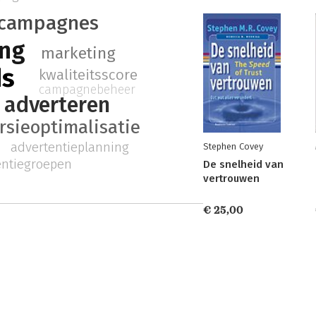
kcampagnes
ing
marketing
ds
kwaliteitsscore
campagnebeheer
 adverteren
rsieoptimalisatie
advertentieplanning
Stephen Covey
entiegroepen
De snelheid van
vertrouwen
€ 25,00