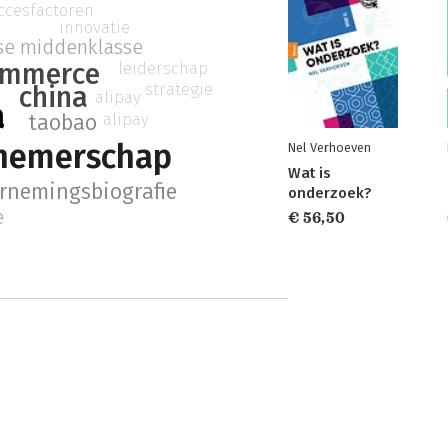
ccesfactoren
innovatie
se middenklasse
ommerce
leiderschap
strategie
china
alipay
a
alipay
taobao
nemerschap
Nel Verhoeven
Wat is
rnemingsbiografie
onderzoek?
e
€ 56,50