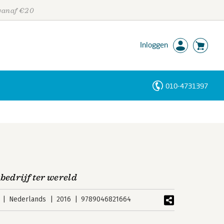
 vanaf €20
Inloggen
010-4731397
Personen
Trefwoorden
bedrijf ter wereld
Nederlands
2016
9789046821664