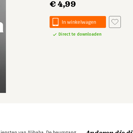
€ 4,99
In winkelwagen
Direct te downloaden
iensten van Alibaba. De beursgang