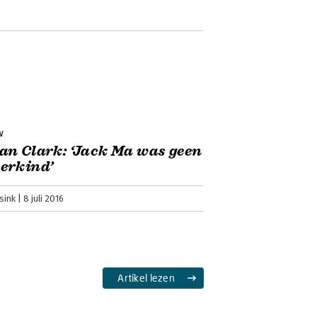
w
n Clark: ‘Jack Ma was geen
erkind’
sink
8 juli 2016
Artikel lezen