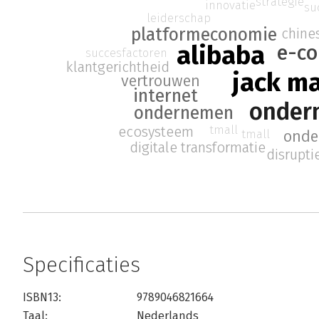
strategie
innovatie
su
leiderschap
platformeconomie
chine
alibaba
e-c
succesfactoren
klantgerichtheid
jack m
vertrouwen
internet
onder
ondernemen
tmall
ecosysteem
tmall
onde
digitale transformatie
disrupti
Specificaties
ISBN13:
9789046821664
Taal:
Nederlands