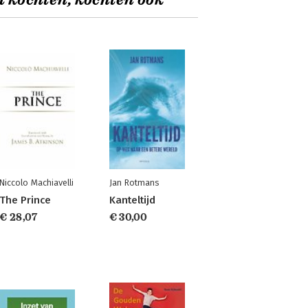
t kochten, kochten ook
Niccolo Machiavelli
Jan Rotmans
The Prince
Kanteltijd
€ 28,07
€ 30,00