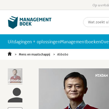
Op werkda
Uitdagingen + oplossingen
Managementboeken
Ove
Mens en maatschappij
Alibaba