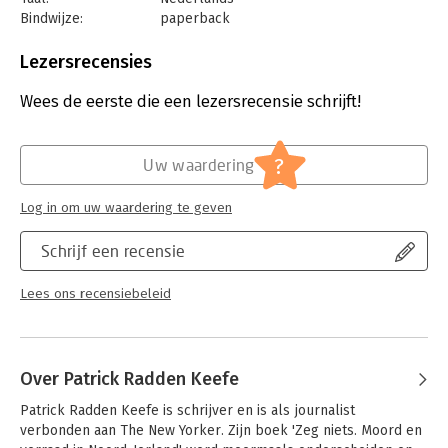
Bindwijze:
paperback
Aantal pagina's:
560
Uitgever:
Nieuw Amsterdam
Lezersrecensies
Druk:
1
Verschijningsdatum:
21-9-2021
Wees de eerste die een lezersrecensie schrijft!
Hoofdrubriek:
Mens en maatschappij
?
Uw waardering
Log in om uw waardering te geven
Schrijf een recensie
Lees ons recensiebeleid
Over Patrick Radden Keefe
Patrick Radden Keefe is schrijver en is als journalist 
verbonden aan The New Yorker. Zijn boek 'Zeg niets. Moord en 