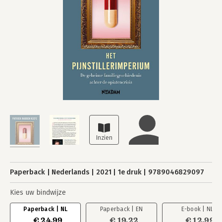
Paperback
Nederlands
2021
1e druk
9789046829097
Kies uw bindwijze
Paperback | NL
Paperback | EN
E-book | NL
€ 24,99
€ 19,22
€ 12,99