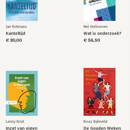
Nawoord 453
Dankwoord 461
Opmerking ten aanzien van de bronnen 465
Jan Rotmans
Nel Verhoeven
Noten 473
Kanteltijd
Wat is onderzoek?
Fotoverantwoording 553
Register 554
€ 30,00
€ 56,50
Lenny Kruit
Boaz Bijleveld
Inzet van eigen
De Gouden Weken