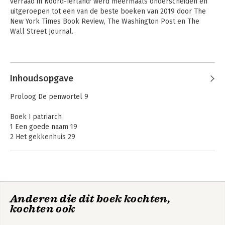
verraad in Noord-Ierland' werd meermaals onderscheiden en 
uitgeroepen tot een van de beste boeken van 2019 door The 
New York Times Book Review, The Washington Post en The 
Wall Street Journal. 

Hij is het brein achter en de host van de veelgeprezen podcast 
Andere boeken door Patrick
Wind of Change.
Radden Keefe
Inhoudsopgave
Proloog De penwortel 9
Boek I patriarch
1 Een goede naam 19
2 Het gekkenhuis 29
3 Medici 43
4 Penicilline tegen de blues 62
5 Chinese koorts 76
6 De octopus 86
7 De derby van Dendur 107
Anderen die dit boek kochten,
8 Vervreemding 119
Empire of Pain
Het
kochten ook
9 Sporen van geesten 131
pijnstillerimperium
10 De onvermijdelijkheid van de dood tarten 142