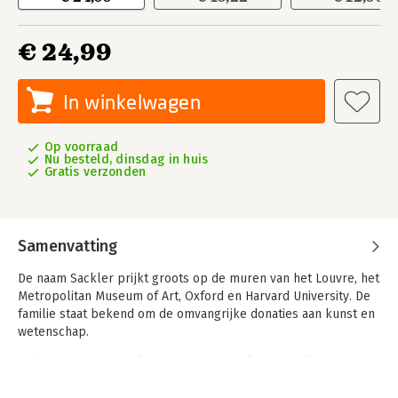
€ 24,99
In winkelwagen
Op voorraad
Nu besteld, dinsdag in huis
Gratis verzonden
Samenvatting
De naam Sackler prijkt groots op de muren van het Louvre, het
Metropolitan Museum of Art, Oxford en Harvard University. De
familie staat bekend om de omvangrijke donaties aan kunst en
wetenschap.
De bron van het familiefortuin was jarenlang onbekend, totdat
uitkwam dat de Sacklers miljarden verdienden aan het
produceren en op de markt brengen van de pijnstiller