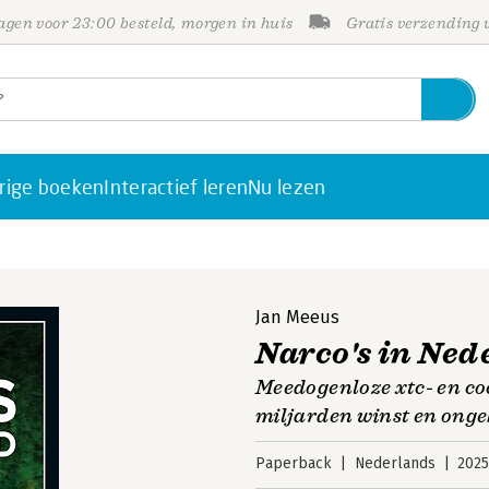
gen voor 23:00 besteld, morgen in huis
Gratis verzending
rige boeken
Interactief leren
Nu lezen
Jan Meeus
Narco's in Ned
Meedogenloze xtc- en c
miljarden winst en ong
Paperback
Nederlands
202