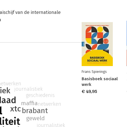
aischijf van de internationale
a
Frans Spierings
Basisboek sociaal
netwerken
werk
journalistiek
iek
€ 49,95
geschiedenis
daad
maffia
netwerken
xtc
l
brabant
geweld
iteit
journalistiek