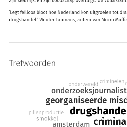
zijn kleurrijk. En zijn boodschap overtuigt.’ de Volkskrant
‘Legt feilloos bloot hoe Nederland kon uitgroeien tot dra
drugshandel.’ Wouter Laumans, auteur van Mocro Maffi
Trefwoorden
criminelen
onderwereld
onderzoeksjournalist
georganiseerde mis
drugshande
pillenproductie
smokkel
criminal
amsterdam