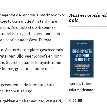
Anderen die di
 negentig de mondiale markt voor xtc
ook
 Kopstukken uit de Amsterdamse
rken. Zo ontstaat de Brabants-
ndel in xtc gaat dit verbond in de
van cocaïne naar West-Europa.
 Jan Meeus de complete geschiedenis
ter van Dijk, Peer Schoofs en John
ino Soerel en Samir Bouyakhrichan.
e branie, gepaard gaande met
Martijn Aslander
s geworden in de internationale
Informatieautonomie
voor hebben gelegd.
€ 24,99
e gekken en allemaal geil van geld,