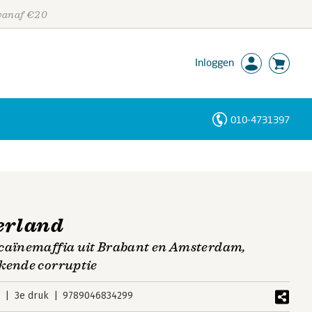
 vanaf €20
Inloggen
010-4731397
Personen
Trefwoorden
erland
ocaïnemaffia uit Brabant en Amsterdam,
ekende corruptie
5
3e druk
9789046834299