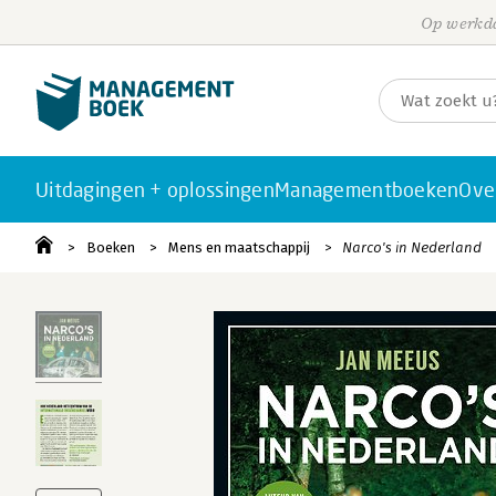
Op werkda
Uitdagingen + oplossingen
Managementboeken
Ove
Boeken
Mens en maatschappij
Narco's in Nederland