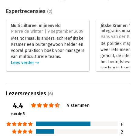
Kramer biedt geen recept voor unieke situaties, maar
diversiteit
,
internationaal leiderschap
ontwikkelt een helder model om de dynamiek in een team te
Taal:
Nederlands
Expertrecensies
(2)
sturen, en laat zien hoe u een teamcultuur kunt creëren die
Bindwijze:
paperback
prettig, passend en effectief is. Het resultaat: onderling
Aantal pagina's:
208
Multicultureel mijnenveld
Jitske Kramer: ‘He
vertrouwen, participatie en teamloyaliteit; noodzakelijke
Uitgever:
Business Contact
integratie, maar o
Pierre de Winter | 9 september 2009
ingrediënten voor excellent teamwerk.
Druk:
1
Hans van der Klis 
Met Normaal is anders! schreef Jitske
Verschijningsdatum:
25-1-2013
De politiek mag d
Kramer een buitengewoon helder en
weer iets meer n
vooral praktisch boek voor managers
Hoofdrubriek:
Leiderschap
gericht, de intern
van multiculturele teams.
het bedrijfsleven 
Lees verder
werken in teams 
uiteenlopende cul
achtergronden ver
vaardigheden. De 
antropologe Jitske
Lezersrecensies
(6)
coach en trainer,
4.4
over: Normaal is a
9 stemmen
leverbaar vanaf 17
van de 5
alvast even met h
Lees verder
6
2