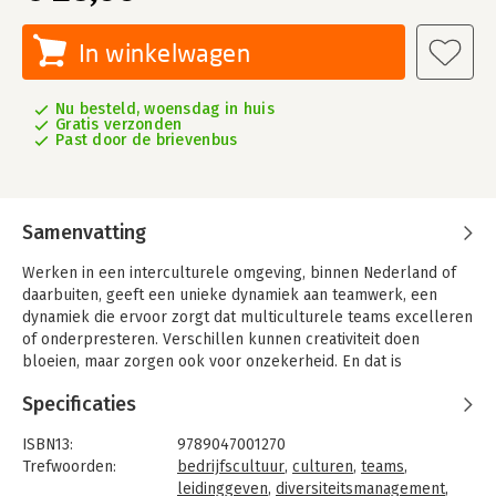
In winkelwagen
Nu besteld, woensdag in huis
Gratis verzonden
Past door de brievenbus
Samenvatting
Werken in een interculturele omgeving, binnen Nederland of
daarbuiten, geeft een unieke dynamiek aan teamwerk, een
dynamiek die ervoor zorgt dat multiculturele teams excelleren
of onderpresteren. Verschillen kunnen creativiteit doen
bloeien, maar zorgen ook voor onzekerheid. En dat is
spannend, soms zelfs bedreigend omdat de machtsbalansen
Specificaties
gaan schuiven. Goed leiderschap is dan noodzakelijk. Maar hoe
stuurt u als leider de culturele dynamiek in een groep? En
ISBN13:
9789047001270
waar moet u op letten?
Trefwoorden:
bedrijfscultuur
,
culturen
,
teams
,
'Normaal is anders!' geeft antwoord op deze vragen. Jitske
leidinggeven
,
diversiteitsmanagement
,