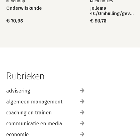
N. Verloop
Koen Hofkes
Onderwijskunde
Jellema
4C/Omhulling/gevelopeningen
€ 70,95
€ 93,75
Rubrieken
advisering
algemeen management
coaching en trainen
communicatie en media
economie