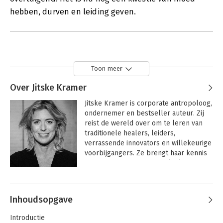
hebben, durven en leiding geven.
Toon meer
Over Jitske Kramer
Jitske Kramer is corporate antropoloog, 
ondernemer en bestseller auteur. Zij 
reist de wereld over om te leren van 
traditionele healers, leiders, 
verrassende innovators en willekeurige 
voorbijgangers. Ze brengt haar kennis 
en ervaringen via ijzersterke lezingen 
en masterclasses naar de wereld van 
Andere boeken door Jitske Kramer
organiseren, samenwerken en 
leiderschap. Om de slagkracht en 
Inhoudsopgave
resultaten van individuen en groepen te 
verbeteren (en de wereld gewoon een 
Introductie
beetje mooier te maken). Ze heeft de 