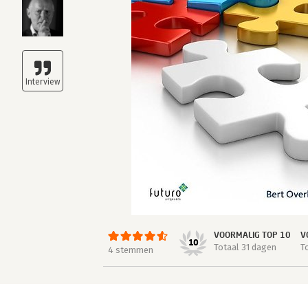
VOORMALIG TOP 10
V
10
Totaal 31 dagen
T
4 stemmen