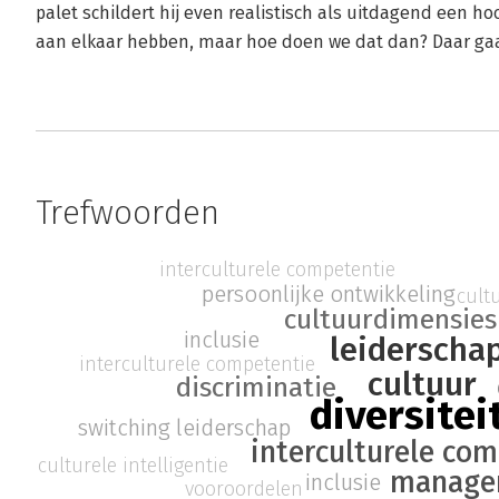
palet schildert hij even realistisch als uitdagend een 
aan elkaar hebben, maar hoe doen we dat dan? Daar gaat
Trefwoorden
interculturele competentie
persoonlijke ontwikkeling
cultu
cultuurdimensies
inclusie
leiderscha
interculturele competentie
cultuur
discriminatie
diversitei
switching leiderschap
interculturele co
culturele intelligentie
manage
inclusie
vooroordelen