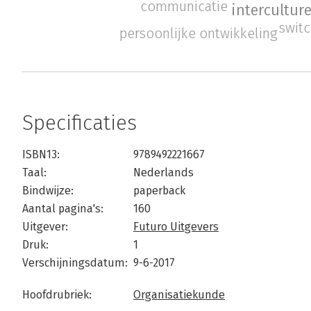
communicatie
intercultur
switc
persoonlijke ontwikkeling
Specificaties
ISBN13:
9789492221667
Taal:
Nederlands
Bindwijze:
paperback
Aantal pagina's:
160
Uitgever:
Futuro Uitgevers
Druk:
1
Verschijningsdatum:
9-6-2017
Hoofdrubriek:
Organisatiekunde