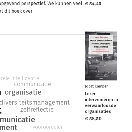
hoopgevend perspectief. We kunnen veel
€ 54,45
 dit boek over.
rele intelligentie
communicatie
Joost Kampen
p
organisatie
Leren
interveniëren in
diversiteitsmanagement
verwaarloosde
t
zelfreflectie
organisaties
mmunicatie
€ 58,50
ment
vooroordelen