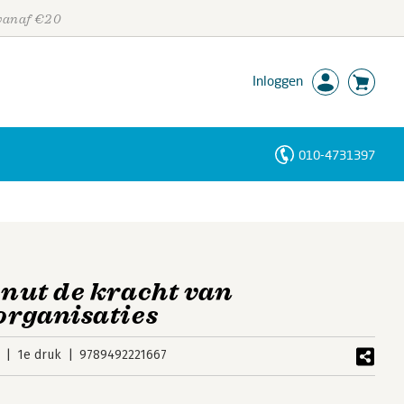
 vanaf €20
Inloggen
010-4731397
Personen
Trefwoorden
Benut de kracht van
 organisaties
1e druk
9789492221667