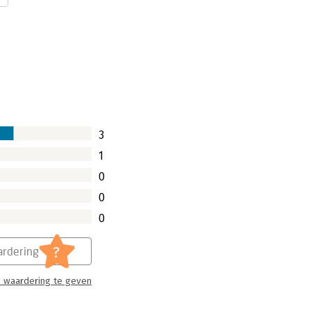
alloze commissies en werkgroepen.
n geïsoleerd van de praktijksituatie.
3
1
0
0
0
?
rdering
 waardering te geven