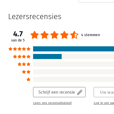
Diversiteit is een geliefd onderwerp voor t
Daarmee wordt dit onderwerp echter volkome
Lezersrecensies
Lees verder
4.7
4 stemmen
van de 5
Schrijf een recensie
Uw waa
Lees ons recensiebeleid
Log in om uw