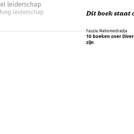
eel leiderschap
hing leiderschap
Dit boek staat o
Fauzia Mahomedradja
10 boeken over Diver
zijn