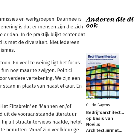
Anderen die di
mmissies en werkgroepen. Daarmee is
ook
enering is dat er mensen zijn die zich
r dan. In de praktijk blijkt echter dat
s met de diversiteit. Niet iedereen
nismes.
toon. En veel te weinig ligt het focus
fun nog maar te zwijgen. Politici
oor verdere vertekening. We zijn een
staan in plaats van naast elkaar. En
Guido Bayens
'Het Flitsbrein' en 'Mannen en/of
Bedrijfsarchitectuur
d uit de vooraanstaande literatuur
op basis van
hij uit straatinterviews haalde, helpt
Novius
te benutten. Vanaf zijn veelkleurige
Architectuurmethode