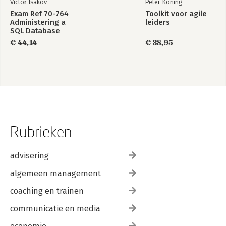
Victor Isakov
Peter Koning
Exam Ref 70-764
Toolkit voor agile
Administering a
leiders
SQL Database
Infrastructure
€ 44,14
€ 38,95
Rubrieken
advisering
algemeen management
coaching en trainen
communicatie en media