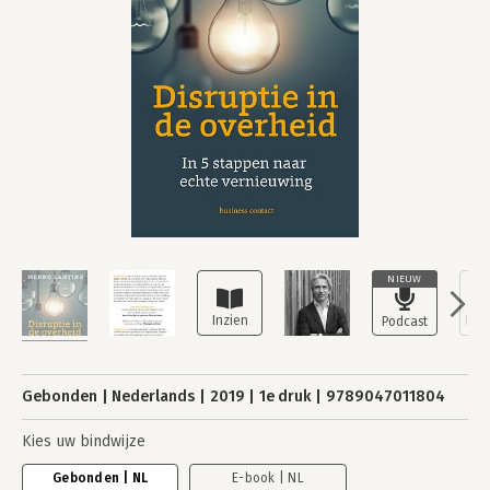
NIEUW
Gebonden
Nederlands
2019
1e druk
9789047011804
Kies uw bindwijze
Gebonden | NL
E-book | NL