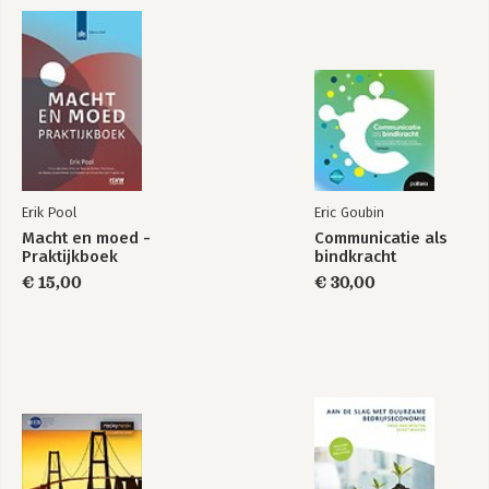
Nawoord 139
Noten 143
Erik Pool
Eric Goubin
Macht en moed -
Communicatie als
20 vragen &
20 vragen &
Praktijkboek
bindkracht
antwoorden over
antwoorden over
digitale
digitale
€ 15,00
€ 30,00
transformatie
transformatie
Bekijk alle boeken