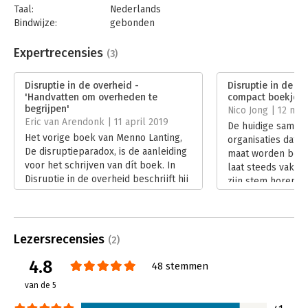
Taal:
Nederlands
Bindwijze:
gebonden
Aantal pagina's:
160
Uitgever:
Business Contact
Expertrecensies
(3)
Druk:
1
Verschijningsdatum:
17-1-2019
Disruptie in de overheid -
Disruptie in de ov
'Handvatten om overheden te
compact boekje bo
Hoofdrubriek:
Strategisch management
begrijpen'
Nico Jong | 12 maa
Eric van Arendonk | 11 april 2019
De huidige samenl
Het vorige boek van Menno Lanting,
organisaties dat 
De disruptieparadox, is de aanleiding
maat worden bean
voor het schrijven van dít boek. In
laat steeds vaker
Disruptie in de overheid beschrijft hij
zijn stem horen e
hoe radicale vernieuwing al dan niet
overheden respon
mogelijk is bij overheden.
Lees verder
Lees verder
Lezersrecensies
(2)
4.8
48 stemmen
van de 5