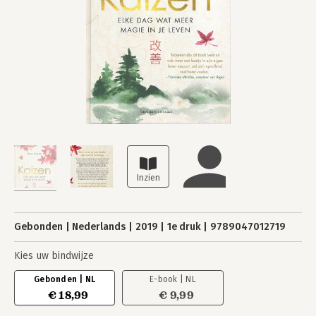
Gebonden
Nederlands
2019
1e druk
9789047012719
Kies uw bindwijze
Gebonden | NL
E-book | NL
€ 18,99
€ 9,99