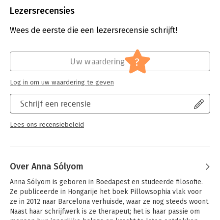
Uitgever:
Business Contact
Lezersrecensies
Druk:
1
Verschijningsdatum:
18-6-2019
Wees de eerste die een lezersrecensie schrijft!
Hoofdrubriek:
Persoonlijke effectiviteit
?
Uw waardering
Log in om uw waardering te geven
Schrijf een recensie
Lees ons recensiebeleid
Over Anna Sólyom
Anna Sólyom is geboren in Boedapest en studeerde filosofie. 
Ze publiceerde in Hongarije het boek Pillowsophia vlak voor 
ze in 2012 naar Barcelona verhuisde, waar ze nog steeds woont. 
Naast haar schrijfwerk is ze therapeut; het is haar passie om 