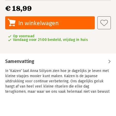
€ 18,99
In winkelwagen
Op voorraad
Vandaag voor 21:00 besteld, vrijdag in huis
Samenvatting
In ‘Kaizen’ laat Anna Sólyom zien hoe je dagelijks je leven met
kleine stapjes mooier kunt maken. Kaizen is de Japanse
uitdrukking voor continue verbetering. Ons dagelijks geluk
hangt af van heel veel kleine rituelen die elke dag
terugkomen, maar waar we ons vaak helemaal niet van bewust
zijn. Opstaan, een kop thee drinken, naar het werk fietsen, met
vrienden afspreken of terugkeren naar de oase die we ‘thuis’
noemen.
In deze minicursus alledaagse magie met ruim 30 rituelen