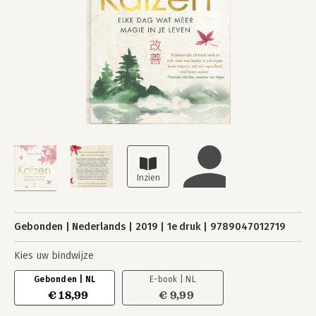
Gebonden
Nederlands
2019
1e druk
9789047012719
Kies uw bindwijze
Gebonden | NL
E-book | NL
€ 18,99
€ 9,99