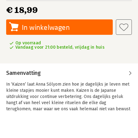
€ 18,99
In winkelwagen
Op voorraad
Vandaag voor 21:00 besteld, vrijdag in huis
Samenvatting
In ‘Kaizen’ laat Anna Sólyom zien hoe je dagelijks je leven met
kleine stapjes mooier kunt maken. Kaizen is de Japanse
uitdrukking voor continue verbetering. Ons dagelijks geluk
hangt af van heel veel kleine rituelen die elke dag
terugkomen, maar waar we ons vaak helemaal niet van bewust
zijn. Opstaan, een kop thee drinken, naar het werk fietsen, met
vrienden afspreken of terugkeren naar de oase die we ‘thuis’
noemen.
In deze minicursus alledaagse magie met ruim 30 rituelen