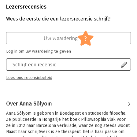
Uitgever:
Business Contact
Lezersrecensies
Druk:
1
Verschijningsdatum:
18-6-2019
Wees de eerste die een lezersrecensie schrijft!
Hoofdrubriek:
Persoonlijke effectiviteit
?
Uw waardering
Log in om uw waardering te geven
Schrijf een recensie
Lees ons recensiebeleid
Over Anna Sólyom
Anna Sólyom is geboren in Boedapest en studeerde filosofie. 
Ze publiceerde in Hongarije het boek Pillowsophia vlak voor 
ze in 2012 naar Barcelona verhuisde, waar ze nog steeds woont. 
Naast haar schrijfwerk is ze therapeut; het is haar passie om 